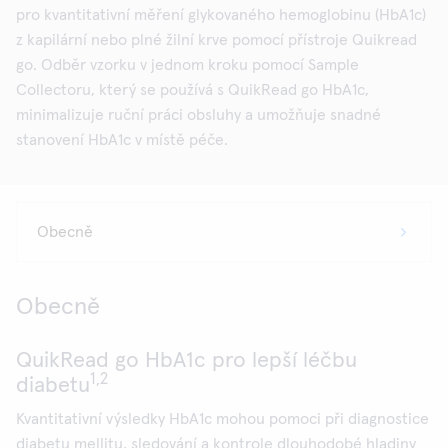
pro kvantitativní měření glykovaného hemoglobinu (HbA1c)
z kapilární nebo plné žilní krve pomocí přístroje Quikread
go. Odběr vzorku v jednom kroku pomocí Sample
Collectoru, který se používá s QuikRead go HbA1c,
minimalizuje ruční práci obsluhy a umožňuje snadné
stanovení HbA1c v místě péče.
Obecně
QuikRead go HbA1c pro lepší léčbu
1,2
diabetu
Kvantitativní výsledky HbA1c mohou pomoci při diagnostice
diabetu mellitu, sledování a kontrole dlouhodobé hladiny