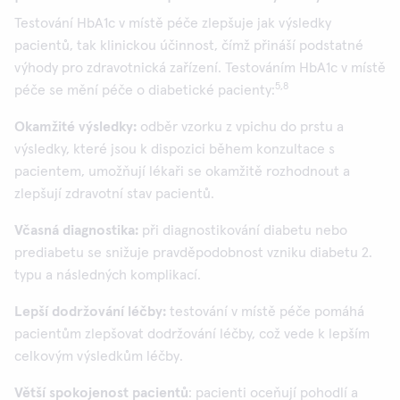
Testování HbA1c v místě péče zlepšuje jak výsledky
pacientů, tak klinickou účinnost, čímž přináší podstatné
výhody pro zdravotnická zařízení. Testováním HbA1c v místě
5,8
péče se mění péče o diabetické pacienty:
Okamžité výsledky:
odběr vzorku z vpichu do prstu a
výsledky, které jsou k dispozici během konzultace s
pacientem, umožňují lékaři se okamžitě rozhodnout a
zlepšují zdravotní stav pacientů.
Včasná diagnostika:
při diagnostikování diabetu nebo
prediabetu se snižuje pravděpodobnost vzniku diabetu 2.
typu a následných komplikací.
Lepší dodržování léčby:
testování v místě péče pomáhá
pacientům zlepšovat dodržování léčby, což vede k lepším
celkovým výsledkům léčby.
Větší spokojenost pacientů
: pacienti oceňují pohodlí a