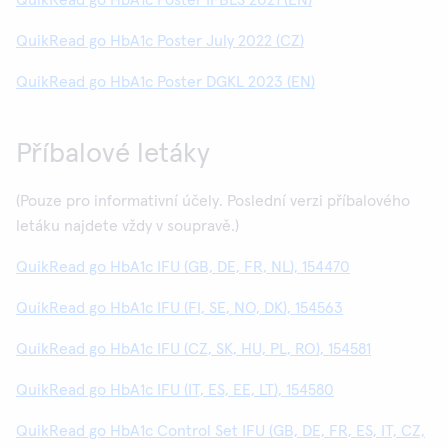
QuikRead go HbA1c Poster IFBLS 2021 (EN)
QuikRead go HbA1c Poster July 2022 (CZ)
QuikRead go HbA1c Poster DGKL 2023 (EN)
Příbalové letáky
(Pouze pro informativní účely. Poslední verzi příbalového
letáku najdete vždy v soupravě.)
QuikRead go HbA1c IFU (GB, DE, FR, NL), 154470
QuikRead go HbA1c IFU (FI, SE, NO, DK), 154563
QuikRead go HbA1c IFU (CZ, SK, HU, PL, RO), 154581
QuikRead go HbA1c IFU (IT, ES, EE, LT), 154580
QuikRead go HbA1c Control Set IFU (GB, DE, FR, ES, IT, CZ,