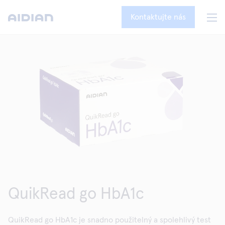
Kontaktujte nás
QuikRead go HbA1c
QuikRead go HbA1c je snadno použitelný a spolehlivý test