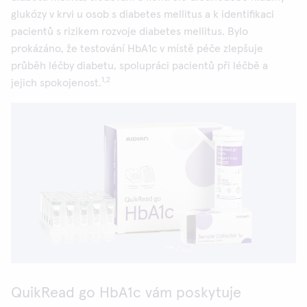
glukózy v krvi u osob s diabetes mellitus a k identifikaci
pacientů s rizikem rozvoje diabetes mellitus. Bylo
prokázáno, že testování HbA1c v místě péče zlepšuje
průběh léčby diabetu, spolupráci pacientů při léčbě a
1,2
jejich spokojenost.
QuikRead go HbA1c vám poskytuje