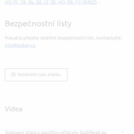
HU, PL, SK, NL, EE, LT, SE, NO, DK, FI), 154523
Bezpečnostní listy
Pokud si přejete obdržet bezpečnostní list, kontaktujte:
info@aidian.cz
Vytiskněte tuto stránku
Videa
Testovací videa s použitím přístroje QuikRead go