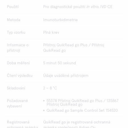
Použití
Pro diagnostické použití
in vitro
, IVD CE
Metoda
Imunoturbidimetrie
Typ vzorku
Plná krev
Informace o
Přístroj QuikRead go Plus / Přístroj
přístroji
QuikRead go
Doba měření
5 minut 50 sekund
Čtení výsledku
Údaje uváděné přístrojem
Skladování
2 – 8 °C
Požadované
55378 Přístroj QuikRead go Plus / 135867
Přístroj QuikRead go
vybavení
QuikRead go Sample Control Set 154520
Registrovaná
QuikRead go je registrovaná ochranná
ochranná známka
známka společnosti Aidian Oy