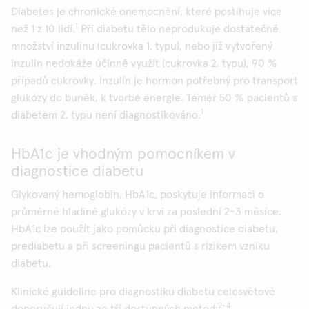
Diabetes je chronické onemocnění, které postihuje více
1
než 1 z 10 lidí.
Při diabetu tělo neprodukuje dostatečné
množství inzulinu (cukrovka 1. typu), nebo již vytvořený
inzulin nedokáže účinně využít (cukrovka 2. typu), 90 %
případů cukrovky. Inzulín je hormon potřebný pro transport
glukózy do buněk, k tvorbě energie. Téměř 50 % pacientů s
1
diabetem 2. typu není diagnostikováno.
HbA1c je vhodným pomocníkem v
diagnostice diabetu
Glykovaný hemoglobin, HbA1c, poskytuje informaci o
průměrné hladině glukózy v krvi za poslední 2-3 měsíce.
HbA1c lze použít jako pomůcku při diagnostice diabetu,
prediabetu a při screeningu pacientů s rizikem vzniku
diabetu.
Klinické guideline pro diagnostiku diabetu celosvětově
2-4