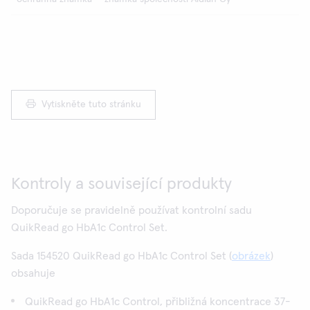
Vytiskněte tuto stránku
Kontroly a související produkty
Doporučuje se pravidelně používat kontrolní sadu
QuikRead go HbA1c Control Set.
Sada 154520 QuikRead go HbA1c Control Set (
obrázek
)
obsahuje
QuikRead go HbA1c Control, přibližná koncentrace 37-