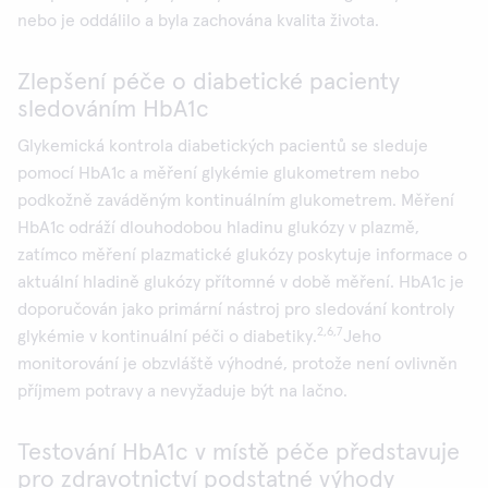
nebo je oddálilo a byla zachována kvalita života.
Zlepšení péče o diabetické pacienty
sledováním HbA1c
Glykemická kontrola diabetických pacientů se sleduje
pomocí HbA1c a měření glykémie glukometrem nebo
podkožně zaváděným kontinuálním glukometrem. Měření
HbA1c odráží dlouhodobou hladinu glukózy v plazmě,
zatímco měření plazmatické glukózy poskytuje informace o
aktuální hladině glukózy přítomné v době měření. HbA1c je
doporučován jako primární nástroj pro sledování kontroly
2,6,7
glykémie v kontinuální péči o diabetiky.
Jeho
monitorování je obzvláště výhodné, protože není ovlivněn
příjmem potravy a nevyžaduje být na lačno.
Testování HbA1c v místě péče představuje
pro zdravotnictví podstatné výhody