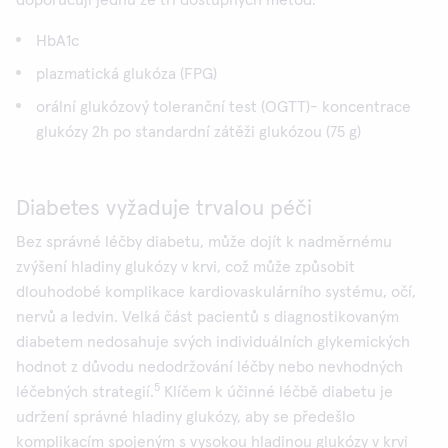
doporučují jednu ze tří dostupných metod:
HbA1c
plazmatická glukóza (FPG)
orální glukózový toleranční test (OGTT)- koncentrace
glukózy 2h po standardní zátěži glukózou (75 g)
Diabetes vyžaduje trvalou péči
Bez správné léčby diabetu, může dojít k nadměrnému
zvýšení hladiny glukózy v krvi, což může způsobit
dlouhodobé komplikace kardiovaskulárního systému, očí,
nervů a ledvin. Velká část pacientů s diagnostikovaným
diabetem nedosahuje svých individuálních glykemických
hodnot z důvodu nedodržování léčby nebo nevhodných
5
léčebných strategií.
Klíčem k účinné léčbě diabetu je
udržení správné hladiny glukózy, aby se předešlo
komplikacím spojeným s vysokou hladinou glukózy v krvi