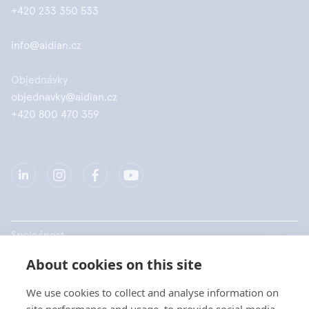
+420 233 350 533
info@aidian.cz
Objednávky
objednavky@aidian.cz
+420 800 470 359
Společnost
About cookies on this site
Produkty
We use cookies to collect and analyse information on
Rychlé odkazy