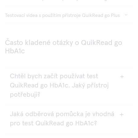
Testovací videa s použitím přístroje QuikRead go Plus
Často kladené otázky o QuikRead go
HbA1c
Chtěl bych začít používat test
QuikRead go HbA1c. Jaký přístroj
potřebuji?
Jaká odběrová pomůcka je vhodná
Testy QuikRead go HbA1c lze analyzovat pomocí
pro test QuikRead go HbA1c?
přístrojů QuikRead go Plus a QuikRead go.
Pro přístroj QuikRead go musí být verze softwaru