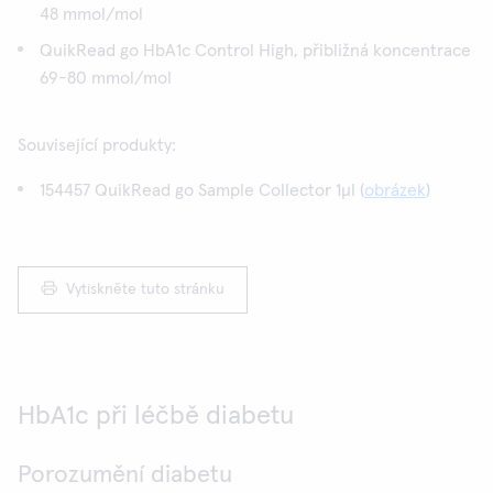
48 mmol/mol
QuikRead go HbA1c Control High, přibližná koncentrace
69-80 mmol/mol
Související produkty:
154457 QuikRead go Sample Collector 1µl (
obrázek
)
Vytiskněte tuto stránku
HbA1c při léčbě diabetu
Porozumění diabetu