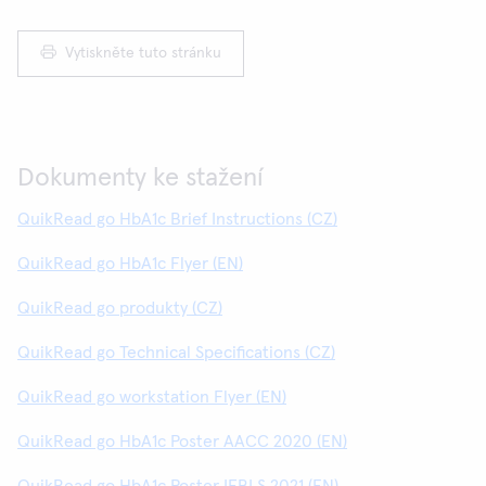
Vytiskněte tuto stránku
Dokumenty ke stažení
QuikRead go HbA1c Brief Instructions (CZ)
QuikRead go HbA1c Flyer (EN)
QuikRead go produkty (CZ)
QuikRead go Technical Specifications (CZ)
QuikRead go workstation Flyer (EN)
QuikRead go HbA1c Poster AACC 2020 (EN)