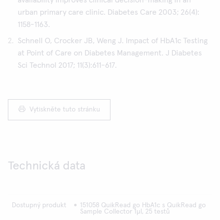
availability improves clinical decision-making in an
urban primary care clinic. Diabetes Care 2003; 26(4):
1158-1163.
Schnell O, Crocker JB, Weng J. Impact of HbA1c Testing
at Point of Care on Diabetes Management. J Diabetes
Sci Technol 2017; 11(3):611-617.
Vytiskněte tuto stránku
Technická data
Dostupný produkt
151058 QuikRead go HbA1c s QuikRead go
Sample Collector 1μl, 25 testů