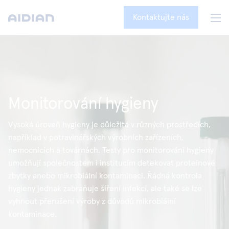
Kontaktujte nás
Monitorování hygieny
Vysoká úroveň hygieny je důležitá v různých prostředích,
například v potravinářských výrobních zařízeních,
nemocnicích a továrnách. Testy pro monitorování hygieny
umožňují společnostem i institucím detekovat proteinové
zbytky anebo mikrobiální kontaminaci. Řádná kontrola
hygieny jednak zabraňuje šíření infekcí, ale také se lze
vyhnout přerušení výroby z důvodů mikrobiální
kontaminace.