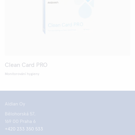
Clean Card PRO
Monitorování hygieny
Aidian Oy
Bělohorská 57,
169 00 Praha 6
+420 233 350 533