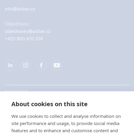
info@aidian.cz
Objednávky
objednavky@aidian.cz
+420 800 470 359
Společnost
About cookies on this site
Produkty
We use cookies to collect and analyse information on
Rychlé odkazy
site performance and usage, to provide social media
features and to enhance and customise content and