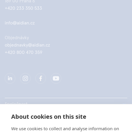
169 00 Praha 6
+420 233 350 533
info@aidian.cz
Objednávky
objednavky@aidian.cz
+420 800 470 359
Společnost
About cookies on this site
Produkty
We use cookies to collect and analyse information on
Rychlé odkazy