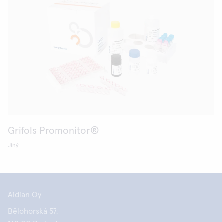
Grifols Promonitor®
Jiný
Aidian Oy
Bělohorská 57,