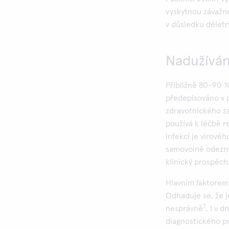
vyskytnou závažné
v důsledku délet
Nadužíván
Přibližně 80-90 %
předepisováno v 
zdravotnického za
používá k léčbě re
infekcí je virov
samovolně odeznív
klinický prospěch,
Hlavním faktorem,
Odhaduje se, že 
7
nesprávně
. I v 
diagnostického p