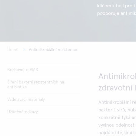
klíčem k boji pro
podporuje antimik
Domû
Antimikrobiální rezistence
Rozhovor o AMR
Antimikrob
Šíření bakterií rezistentních na
zdravotní
antibiotika
Vzdělávací materiály
Antimikrobiální r
bakterií, virů, hu
Užitečné odkazy
konkrétně týká an
vyvinou odolnost 
nejdůležitějšími 