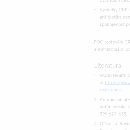
dýchacích cest
Výsledky CRP l
antibiotika ne
spokojenost p
POC testování CR
antimikrobiální d
Literatura
World Health O
at
https://www
resistance
...
Antimicrobial 
antimicrobial r
399:629-655.
O’Neill J. Rev