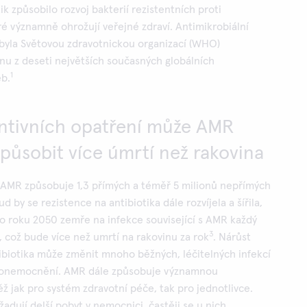
ik způsobilo rozvoj bakterií rezistentních proti
ré významně ohrožují veřejné zdraví. Antimikrobiální
 byla Světovou zdravotnickou organizací (WHO)
nu z deseti největších současných globálních
1
eb.
ntivních opatření může AMR
působit více úmrtí než rakovina
AMR způsobuje 1,3 přímých a téměř 5 milionů nepřímých
ud by se rezistence na antibiotika dále rozvíjela a šířila,
o roku 2050 zemře na infekce související s AMR každý
3
í, což bude více než umrtí na rakovinu za rok
. Nárůst
ibiotika může změnit mnoho běžných, léčitelných infekcí
cí onemocnění. AMR dále způsobuje významnou
 jak pro systém zdravotní péče, tak pro jednotlivce.
adují delší pobyt v nemocnici, častěji se u nich