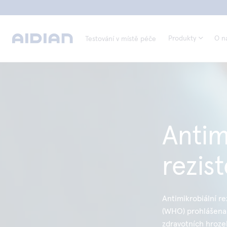
Produkty
O n
Testování v místě péče
Antim
rezis
Antimikrobiální r
(WHO) prohlášena 
zdravotních hrozeb