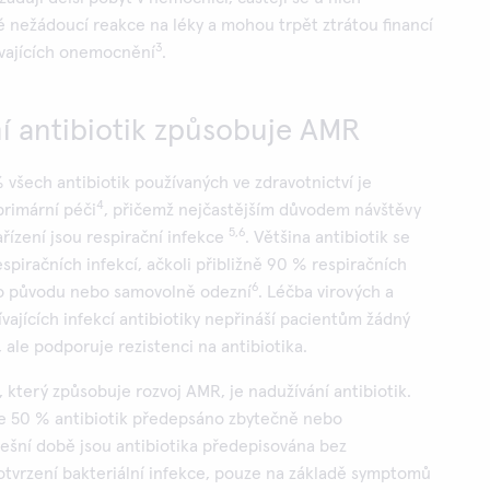
 nežádoucí reakce na léky a mohou trpět ztrátou financí
3
rvajících onemocnění
.
í antibiotik způsobuje AMR
 všech antibiotik používaných ve zdravotnictví je
4
primární péči
, přičemž nejčastějším důvodem návštěvy
5,6
řízení jsou respirační infekce
. Většina antibiotik se
spiračních infekcí, ačkoli přibližně 90 % respiračních
6
ého původu nebo samovolně odezní
. Léčba virových a
ajících infekcí antibiotiky nepřináší pacientům žádný
 ale podporuje rezistenci na antibiotika.
 který způsobuje rozvoj AMR, je nadužívání antibiotik.
je 50 % antibiotik předepsáno zbytečně nebo
dnešní době jsou antibiotika předepisována bez
otvrzení bakteriální infekce, pouze na základě symptomů