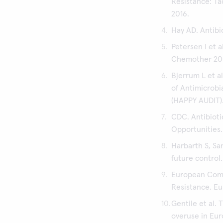
Resistance: Tac
2016.
Hay AD. Antibi
Petersen I et a
Chemother 2007
Bjerrum L et al
of Antimicrobi
(HAPPY AUDIT).
CDC. Antibioti
Opportunities.
Harbarth S, Sa
future control.
European Comm
Resistance. Eu
Gentile et al. 
overuse in Eu