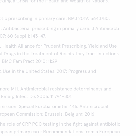
kling a Crisis for the Health and Wealth of Nations,
otic prescribing in primary care. BMJ 2019; 364:l780.
l. Antibacterial prescribing in primary care. J Antimicrob
; 60 Suppl 1: i43-47.
. Health Alliance for Prudent Prescribing, Yield and Use
al Drugs in the Treatment of Respiratory Tract Infections
 BMC Fam Pract 2010; 11:29.
c Use in the United States, 2017: Progress and
more MH. Antimicrobial resistance determinants and
 Emerg Infect Dis 2005; 11:794-801.
ission. Special Eurobarometer 445: Antimicrobial
ropean Commission; Brussels, Belgium: 2016
The role of CRP POC testing in the fight against antibiotic
ropean primary care: Recommendations from a European