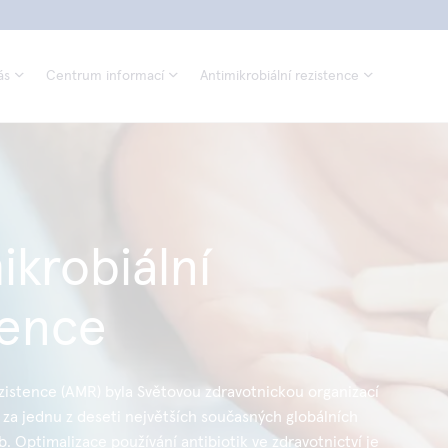
ás
Centrum informací
Antimikrobiální rezistence
ikrobiální
tence
ezistence (AMR) byla Světovou zdravotnickou organizací
za jednu z deseti největších současných globálních
. Optimalizace používání antibiotik ve zdravotnictví je