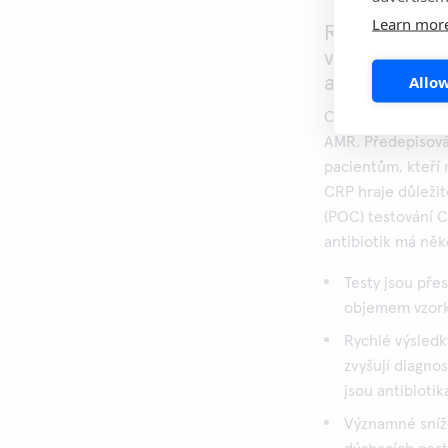
Learn mor
Rychlé a kva
významnou ro
Allow
antibiotik
Optimalizace použí
AMR. Předepisován
pacientům, kteří 
CRP hraje důležito
(POC) testování 
antibiotik má něk
Testy jsou pře
objemem vzor
Rychlé výsledk
zvyšují diagnos
jsou antibiotik
Významné sníže