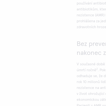
používání antibiot
antibiotikům, kte
rezistence (AMR)
prohlášena za jed
zdravotních hroz
Bez preve
nakonec z
V současné době 
2
úmrtí ročně
. Pok
odhaduje se, že d
rok 10 milionů lid
rezistence na ant
v život ohrožují
ekonomickou zátěž
Pacienti s AMR vyž