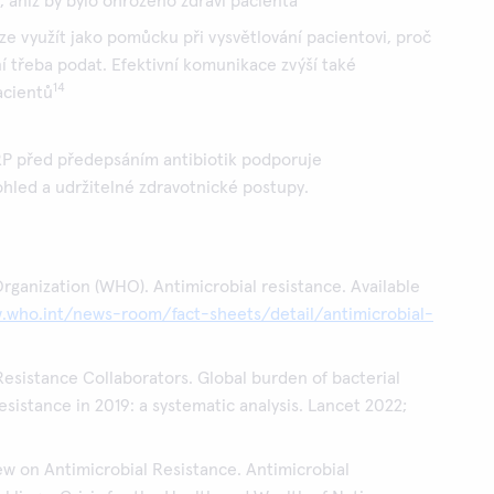
, aniž by bylo ohroženo zdraví pacienta
ze využít jako pomůcku při vysvětlování pacientovi, proč
ní třeba podat. Efektivní komunikace zvýší také
14
acientů
P před předepsáním antibiotik podporuje
ohled a udržitelné zdravotnické postupy.
rganization (WHO). Antimicrobial resistance. Available
.who.int/news-room/fact-sheets/detail/antimicrobial-
Resistance Collaborators. Global burden of bacterial
esistance in 2019: a systematic analysis. Lancet 2022;
iew on Antimicrobial Resistance. Antimicrobial