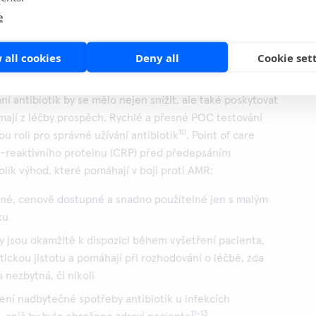
e
ntitativní POC testování CRP má
li pro správné a udržitelné používání
 all cookies
Deny all
Cookie set
vání antibiotik ve zdravotnictví je klíčem k boji proti
í antibiotik by se mělo nejen snížit, ale také poskytovat
mají z léčby prospěch. Rychlé a přesné POC testování
10
u roli pro správné užívání antibiotik
. Point of care
C-reaktivního proteinu (CRP) před předepsáním
olik výhod, které pomáhají v boji proti AMR:
sné, cenově dostupné a snadno použitelné jen s malým
ku
y jsou okamžitě k dispozici během vyšetření pacienta,
tickou jistotu a pomáhají při rozhodování o léčbě, zda
a nezbytná, či nikoli
ní nadbytečné spotřeby antibiotik u infekcích
11-13