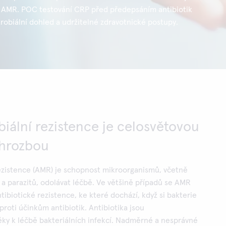
ti AMR. POC testování CRP před předepsáním antibiotik
robiální dohled a udržitelné zdravotnické postupy.
iální rezistence je celosvětovou
 hrozbou
ezistence (AMR) je schopnost mikroorganismů, včetně
b a parazitů, odolávat léčbě. Ve většině případů se AMR
tibiotické rezistence, ke které dochází, když si bakterie
proti účinkům antibiotik. Antibiotika jsou
léky k léčbě bakteriálních infekcí. Nadměrné a nesprávné