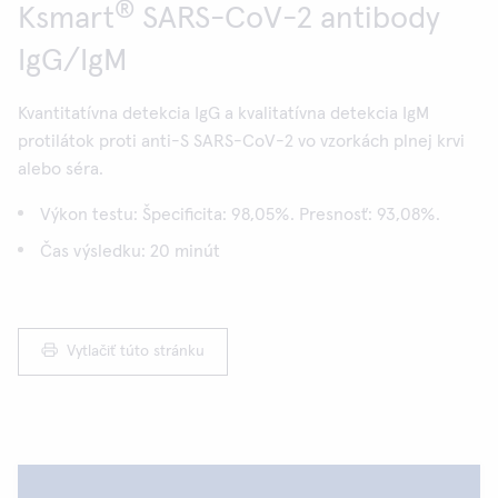
®
Ksmart
SARS-CoV-2 antibody
IgG/IgM
Kvantitatívna detekcia IgG a kvalitatívna detekcia IgM
protilátok proti anti-S SARS-CoV-2 vo vzorkách plnej krvi
alebo séra.
Výkon testu: Špecificita: 98,05%. Presnosť: 93,08%.
Čas výsledku: 20 minút
Vytlačiť túto stránku