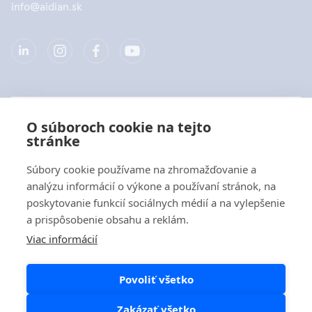
info@aidian.sk
Spoločnosť
O súboroch cookie na tejto
stránke
Produkty
Súbory cookie používame na zhromažďovanie a
Rýchle odkazy
analýzu informácií o výkone a používaní stránok, na
poskytovanie funkcií sociálnych médií a na vylepšenie
a prispôsobenie obsahu a reklám.
Ochrana dát
Viac informácií
Vyhlásenia o ochrane osobných údajov
Povoliť všetko
Zásady používania súborov cookie
Zásady pre používanie sociálnych sietí
Zakázať všetko