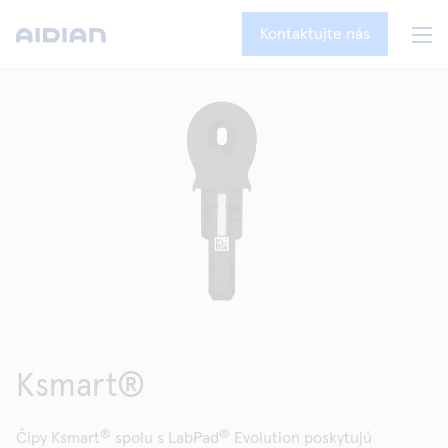
Kontaktujte nás
Ksmart®
®
®
Čipy Ksmart
spolu s LabPad
Evolution poskytujú