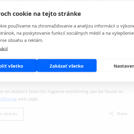
itals, and factories. Hygiene monitoring tests enable
nstitutions to detect protein residues and microbial
och cookie na tejto stránke
 Proper hygiene control can prevent the spreading of
 damage caused to machinery due to microbial
kie používame na zhromažďovanie a analýzu informácií o výkon
stránok, na poskytovanie funkcií sociálnych médií a na vylepšenie
hich leads to significant financial savings.
nie obsahu a reklám.
are intended for easy surface hygiene monitoring and Easicult
ácií
nitoring microbial contamination in industrial fluids. Clean
easy and fast test for detecting proteins on surfaces.
oliť všetko
Zakázať všetko
Nastave
ad the new guide here:
A Guide to Monitoring Surface
n on Aidian's tests for hygiene monitoring can be found on
nitoring
web page.
to stránku
Share