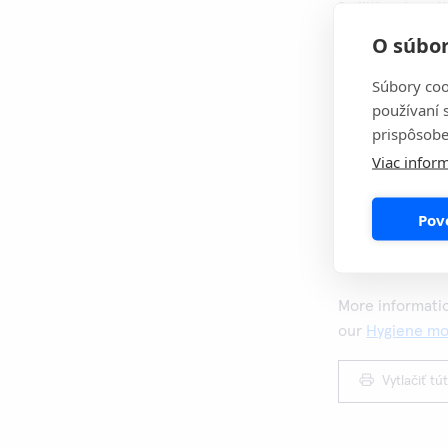
facilities, hosp
companies and i
O súbor
contaminations.
infections and
Súbory coo
používaní 
contamination, w
prispôsobe
Hygicult tests 
Viac inform
tests are for mo
Card PRO is an 
Pov
You can downlo
Hygiene
More informatio
our
Hygiene mo
Vytlačiť tú