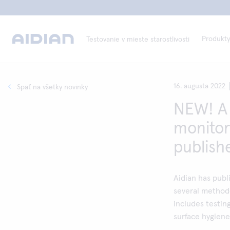
Produkty
Testovanie v mieste starostlivosti
16. augusta 2022
Späť na všetky novinky
NEW! A 
monitor
publish
Aidian has pub
several methodo
includes testin
surface hygiene