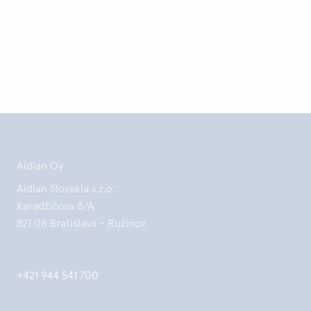
Aidian Oy
Aidian Slovakia s.r.o.
Karadžičova 8/A
821 08 Bratislava - Ružinov
+421 944 541 700