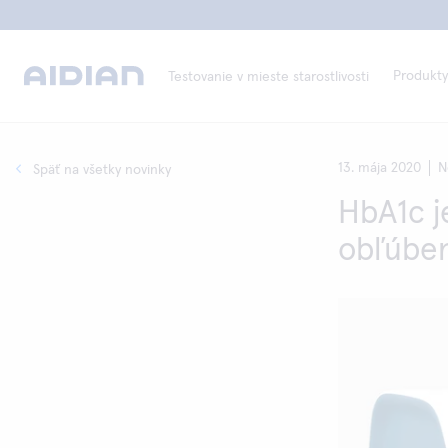
Produkty
Testovanie v mieste starostlivosti
13. mája 2020
N
Späť na všetky novinky
HbA1c j
obľúbe