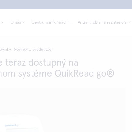
O nás
Centrum informácií
Antimikrobiálna rezistencia
ovinky,
Novinky o produktoch
e teraz dostupný na
nom systéme QuikRead go®