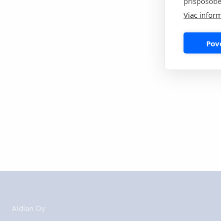
prispôsobe
Využite viac ná
Viac inform
Ďalšie informác
Pov
Vytlačiť tú
Aidian Oy