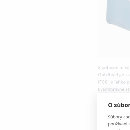
S potešením Vá
QuikRead go sa 
IFCC je ľahko p
kvantitatívne s
pacientom získ
O súbor
HbA1c vám pomôž
sledovanie dlho
Súbory coo
včasnú identifi
používaní 
rozvoja diabetu