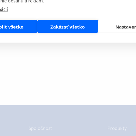
nie obsahu a reklám.
š prenosný, flexibilný a spoľahlivý systém QuikRead go!
ácií
ie o najnovšom teste QuikRead go sa dozviete tu
.
oliť všetko
Zakázať všetko
Nastave
to stránku
Share
Spoločnosť
Produkty