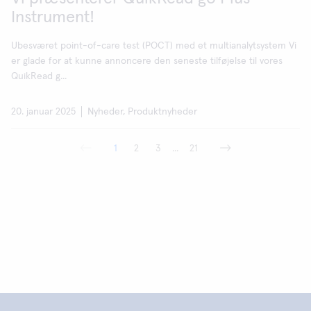
Instrument!
Ubesværet point-of-care test (POCT) med et multianalytsystem Vi
er glade for at kunne annoncere den seneste tilføjelse til vores
QuikRead g...
20. januar 2025
Nyheder, Produktnyheder
1
2
3
...
21