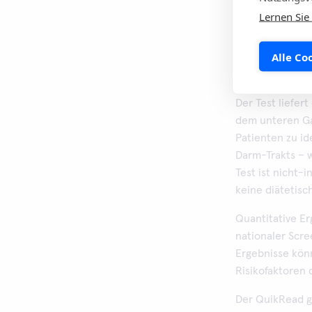
Lernen Sie
Alle Co
QuikRead go iFO
Der Test liefer
dem unteren Gas
Patienten zu id
Darm-Trakts – w
Test ist nicht-
keine diätetisc
Quantitative E
nationaler Scr
Ergebnisse kön
Risikofaktoren 
Der QuikRead 