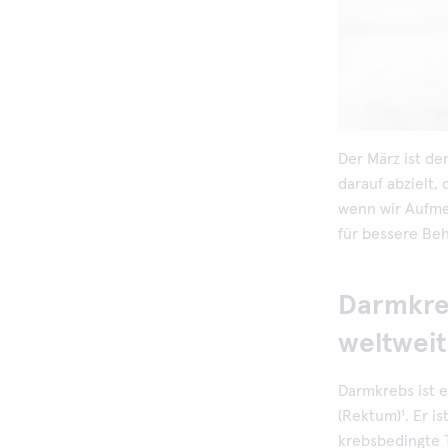
Der März ist de
darauf abzielt,
wenn wir Aufme
für bessere Be
Darmkreb
weltweit
Darmkrebs ist 
(Rektum)¹. Er is
krebsbedingte T