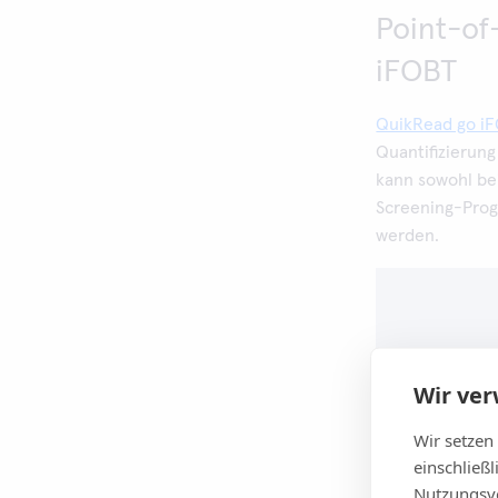
Point-of
iFOBT
QuikRead go i
Quantifizierung
kann sowohl be
Screening-Pro
werden.
Wir ve
Wir setzen
einschließ
Nutzungsve