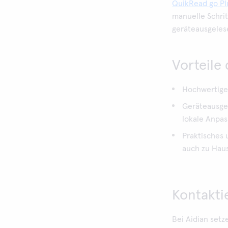
QuikRead go Pl
manuelle Schri
geräteausgelese
Vorteile
Hochwertige
Geräteausgel
lokale Anpas
Praktisches
auch zu Haus
Kontaktie
Bei Aidian setz