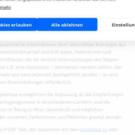
 mehr
okies erlauben
Alle ablehnen
Einstellu
BT is a point-of-care FIT test
t quantitative Informationen über übermäßige Blutungen aus
trointestinaltrakt und hilft dabei, Patientinnen und
entifizieren, die für weitere Untersuchungen des Magen-
ie z. B. eine Koloskopie – überwiesen werden sollten. Der
invasiv und kann jederzeit durchgeführt werden – es sind
hen Einschränkungen erforderlich.
rgebnisse ermöglichen die Anpassung an die Empfehlungen
eeningprogramme in verschiedenen Ländern, und die
nen in Bezug zu Alter, Geschlecht und möglichen
der einzelnen Patientinnen und Patienten gesetzt werden.
go iFOBT Test, der zusammen mit dem
QuikRead go
oder