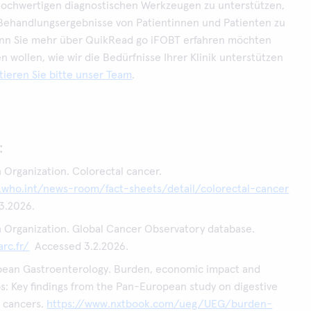
 hochwertigen diagnostischen Werkzeugen zu unterstützen,
e Behandlungsergebnisse von Patientinnen und Patienten zu
nn Sie mehr über QuikRead go iFOBT erfahren möchten
 wollen, wie wir die Bedürfnisse Ihrer Klinik unterstützen
tieren Sie bitte unser Team
.
:
 Organization. Colorectal cancer.
.who.int/news-room/fact-sheets/detail/colorectal-cancer
3.2026.
 Organization. Global Cancer Observatory database.
arc.fr/
Accessed 3.2.2026.
pean Gastroenterology. Burden, economic impact and
s: Key findings from the Pan-European study on digestive
d cancers.
https://www.nxtbook.com/ueg/UEG/burden-