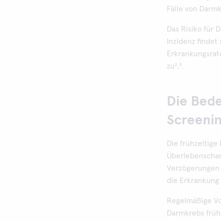
Fälle von Darmk
Das Risiko für
Inzidenz findet
Erkrankungsrat
zu²,³.
Die Bed
Screeni
Die frühzeitig
Überlebenschan
Verzögerungen 
die Erkrankung 
Regelmäßige Vo
Darmkrebs früh