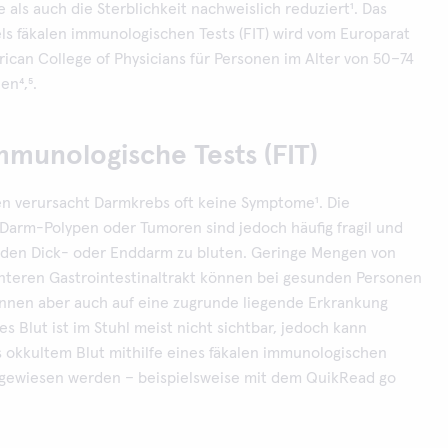
 als auch die Sterblichkeit nachweislich reduziert¹. Das
ls fäkalen immunologischen Tests (FIT) wird vom Europarat
can College of Physicians für Personen im Alter von 50–74
en⁴,⁵.
mmunologische Tests (FIT)
en verursacht Darmkrebs oft keine Symptome¹. Die
 Darm-Polypen oder Tumoren sind jedoch häufig fragil und
n den Dick- oder Enddarm zu bluten. Geringe Mengen von
nteren Gastrointestinaltrakt können bei gesunden Personen
nen aber auch auf eine zugrunde liegende Erkrankung
es Blut ist im Stuhl meist nicht sichtbar, jedoch kann
 okkultem Blut mithilfe eines fäkalen immunologischen
chgewiesen werden – beispielsweise mit dem QuikRead go