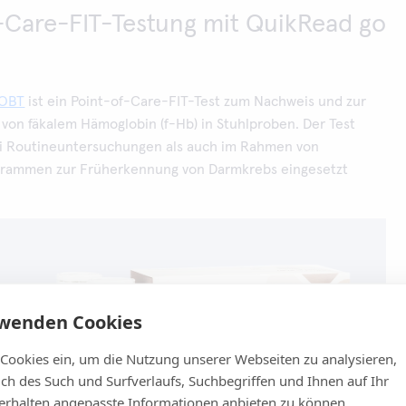
-Care-FIT-Testung mit QuikRead go
FOBT
ist ein Point-of-Care-FIT-Test zum Nachweis und zur
 von fäkalem Hämoglobin (f-Hb) in Stuhlproben. Der Test
i Routineuntersuchungen als auch im Rahmen von
grammen zur Früherkennung von Darmkrebs eingesetzt
rwenden Cookies
 Cookies ein, um die Nutzung unserer Webseiten zu analysieren,
lich des Such und Surfverlaufs, Suchbegriffen und Ihnen auf Ihr
rhalten angepasste Informationen anbieten zu können.