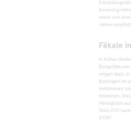
Erkrankungsrate
Screening mitte
sowie vom Ameri
Jahren empfohl
Fäkale i
In frühen Stadi
Blutgefäße von
neigen dazu, i
Blutungen im u
vorkommen, kön
hinweisen. Dies
Hämoglobin aus
Tests (FIT) na
iFOBT.