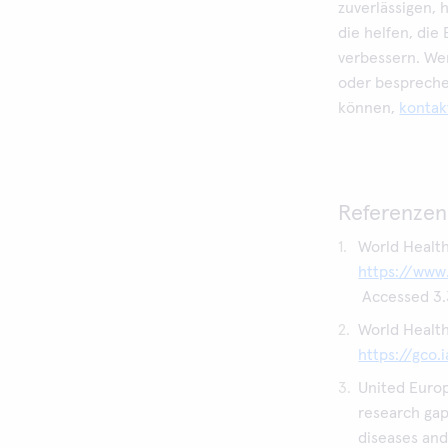
zuverlässigen,
die helfen, di
verbessern. We
oder besprechen
können,
kontak
Referenzen
World Health
https://www
Accessed 3.
World Health
https://gco.i
United Euro
research gap
diseases an