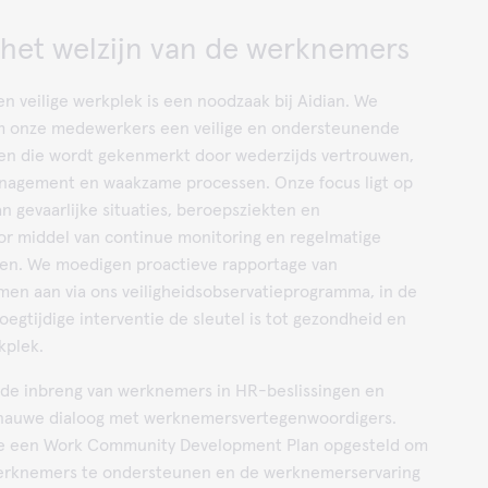
 het welzijn van de werknemers
 veilige werkplek is een noodzaak bij Aidian. We
m onze medewerkers een veilige en ondersteunende
en die wordt gekenmerkt door wederzijds vertrouwen,
nagement en waakzame processen. Onze focus ligt op
 gevaarlijke situaties, beroepsziekten en
r middel van continue monitoring en regelmatige
gen. We moedigen proactieve rapportage van
men aan via ons veiligheidsobservatieprogramma, in de
roegtijdige interventie de sleutel is tot gezondheid en
rkplek.
 de inbreng van werknemers in HR-beslissingen en
nauwe dialoog met werknemersvertegenwoordigers.
 een Work Community Development Plan opgesteld om
werknemers te ondersteunen en de werknemerservaring