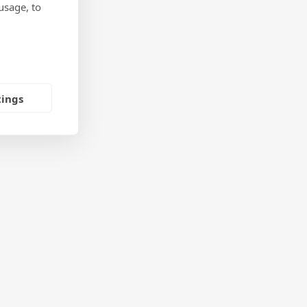
usage, to
tings