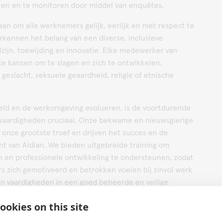
ten en te monitoren door middel van enquêtes.
aan om alle werknemers gelijk, eerlijk en met respect te
rkennen het belang van een diverse, inclusieve
zijn, toewijding en innovatie. Elke medewerker van
jke kansen om te slagen en zich te ontwikkelen,
 geslacht, seksuele geaardheid, religie of etnische
ld en de werkomgeving evolueren, is de voortdurende
 vaardigheden cruciaal. Onze bekwame en nieuwsgierige
onze grootste troef en drijven het succes en de
t van Aidian. We bieden uitgebreide training om
n en professionele ontwikkeling te ondersteunen, zodat
 zich gemotiveerd en betrokken voelen bij zinvol werk
hun vaardigheden in een goed beheerde en veilige
ookies on this site