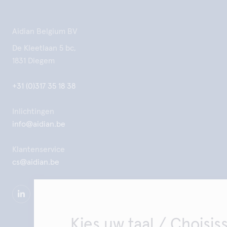
Aidian Belgium BV
De Kleetlaan 5 bc,
1831 Diegem
+31 (0)317 35 18 38
Inlichtingen
info@aidian.be
Klantenservice
cs@aidian.be
Kies uw taal / Choisis