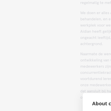
regelmatig te me
We doen er alles 
behandelen, en e
werkplek voor wel
Aidian heeft geli
ongeacht leeftijd,
achtergrond.
Naarmate de were
ontwikkeling van
medewerkers zijn 
concurrentiekrach
voortdurend lere
onze medewerkers
dat aansluit bij 
omgeving.
About c