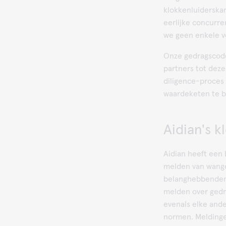
klokkenluiderskan
eerlijke concurre
we geen enkele v
Onze gedragscode 
partners tot dez
diligence-proces 
waardeketen te 
Aidian's 
Aidian heeft een 
melden van wang
belanghebbenden 
melden over gedr
evenals elke ander
normen. Melding