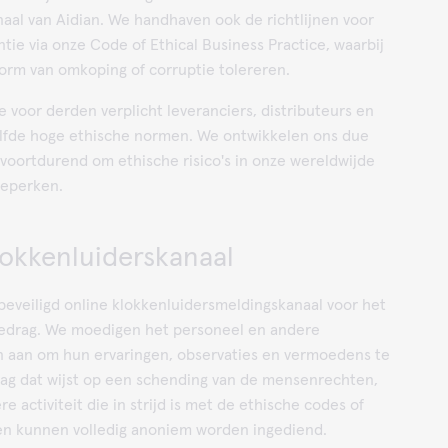
aal van Aidian. We handhaven ook de richtlijnen voor
ntie via onze Code of Ethical Business Practice, waarbij
orm van omkoping of corruptie tolereren.
voor derden verplicht leveranciers, distributeurs en
elfde hoge ethische normen. We ontwikkelen ons due
voortdurend om ethische risico's in onze wereldwijde
beperken.
klokkenluiderskanaal
beveiligd online klokkenluidersmeldingskanaal voor het
edrag. We moedigen het personeel en andere
aan om hun ervaringen, observaties en vermoedens te
ag dat wijst op een schending van de mensenrechten,
e activiteit die in strijd is met de ethische codes of
en kunnen volledig anoniem worden ingediend.