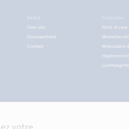
Bedrijf
Producten
Over ons
Point of care
Duurzaamheid
Medische mic
Contact
Moleculaire 
Hygiënecontr
Luchtweginfe
sez votre