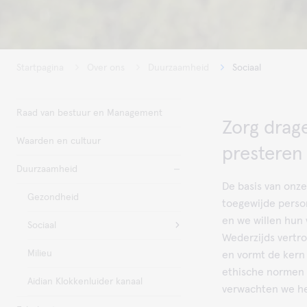
Startpagina
Over ons
Duurzaamheid
Sociaal
Raad van bestuur en Management
Zorg drag
Waarden en cultuur
prestere
Duurzaamheid
De basis van onze 
Gezondheid
toegewijde person
en we willen hun 
Sociaal
Wederzijds vertr
Milieu
en vormt de kern
ethische normen e
Aidian Klokkenluider kanaal
verwachten we he