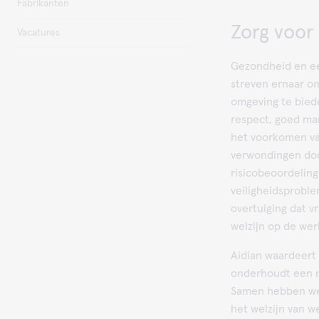
Fabrikanten
Zorg voor
Vacatures
Gezondheid en een
streven ernaar o
omgeving te bied
respect, goed ma
het voorkomen van
verwondingen doo
risicobeoordelin
veiligheidsproble
overtuiging dat v
welzijn op de we
Aidian waardeert
onderhoudt een 
Samen hebben we
het welzijn van 