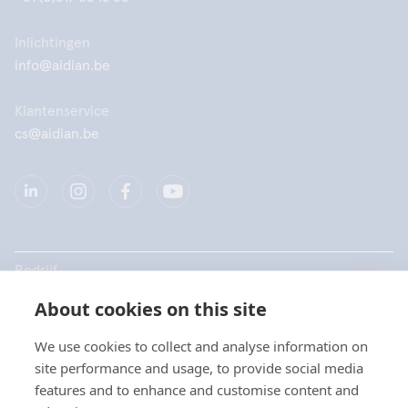
Inlichtingen
info@aidian.be
Klantenservice
cs@aidian.be
Bedrijf
About cookies on this site
Producten
We use cookies to collect and analyse information on
Snelkoppelingen
site performance and usage, to provide social media
Kies uw taal / Choisissez
features and to enhance and customise content and