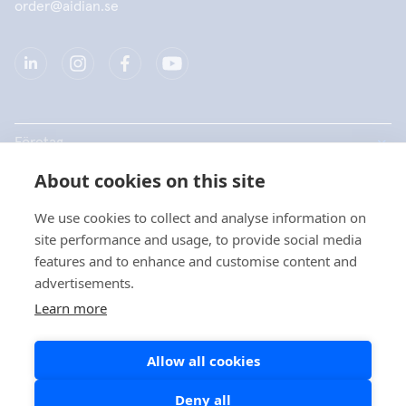
order@aidian.se
Företag
About cookies on this site
Produkter
We use cookies to collect and analyse information on
Snabblänkar
site performance and usage, to provide social media
features and to enhance and customise content and
advertisements.
Dataskydd
Learn more
Dataskyddsbeskrivningar
Allow all cookies
Cookiepolicy
Sociala medier policy
Deny all