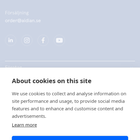
Försäljning
order@aidian.se
Företag
About cookies on this site
Produkter
We use cookies to collect and analyse information on
Snabblänkar
site performance and usage, to provide social media
features and to enhance and customise content and
advertisements.
Dataskydd
Learn more
Dataskyddsbeskrivningar