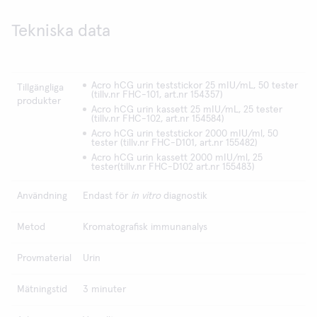
Tekniska data
Acro hCG urin teststickor 25 mIU/mL, 50 tester
Tillgängliga
(tillv.nr FHC-101, art.nr 154357)
produkter
Acro hCG urin kassett 25 mIU/mL, 25 tester
(tillv.nr FHC-102, art.nr 154584)
Acro hCG urin teststickor 2000 mIU/ml, 50
tester (tillv.nr FHC-D101, art.nr 155482)
Acro hCG urin kassett 2000 mIU/ml, 25
tester(tillv.nr FHC-D102 art.nr 155483)
Användning
Endast för
in vitro
diagnostik
Metod
Kromatografisk immunanalys
Provmaterial
Urin
Mätningstid
3 minuter