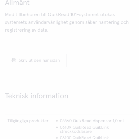
Allmänt
Med tillbehören till QuikRead 101-systemet utökas
systemets användarvänlighet genom säker hantering och
registrering av data.
Skriv ut den här sidan
Teknisk information
Tillgängliga produkter
05560 QuikRead dispensor 1,0 mL
06109 QuikRead QuikLink
streckkodsläsare
06100 QuikRead QuikLink