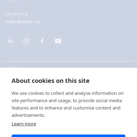
Försäljning
order@aidian.se
Företag
About cookies on this site
Produkter
We use cookies to collect and analyse information on
Snabblänkar
site performance and usage, to provide social media
features and to enhance and customise content and
advertisements.
Dataskydd
Learn more
Dataskyddsbeskrivningar