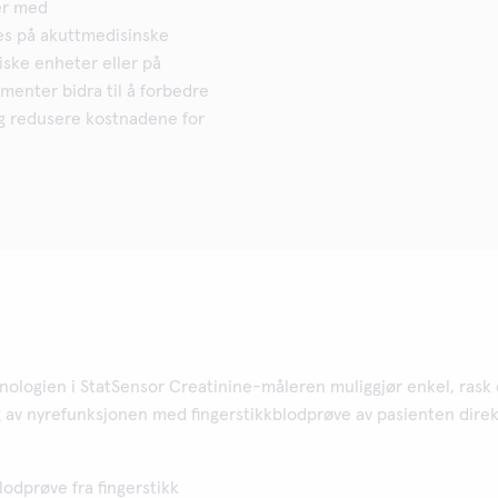
er med
s på akuttmedisinske
riske enheter eller på
umenter bidra til å forbedre
ig redusere kostnadene for
nologien i StatSensor Creatinine-måleren muliggjør enkel, rask
g av nyrefunksjonen med fingerstikkblodprøve av pasienten dire
lodprøve fra fingerstikk