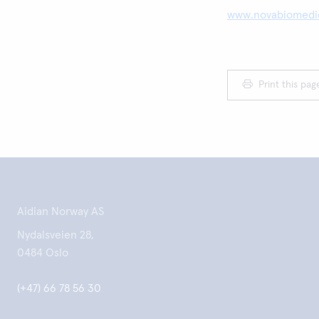
www.novabiomedic
Print this pag
Aidian Norway AS
Nydalsveien 28,
0484 Oslo
(+47) 66 78 56 30