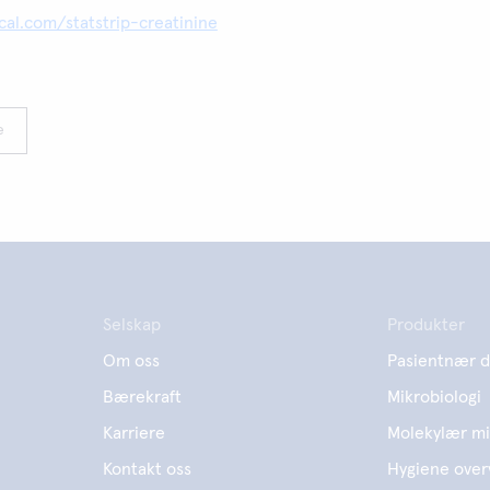
al.com/statstrip-creatinine
e
Selskap
Produkter
Om oss
Pasientnær d
Bærekraft
Mikrobiologi
Karriere
Molekylær mi
Kontakt oss
Hygiene over