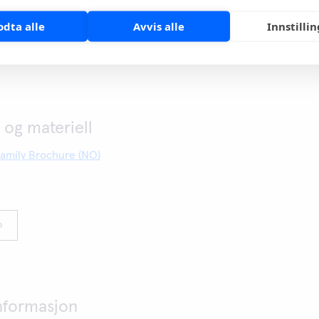
odta alle
Avvis alle
Innstilli
e
og materiell
amily Brochure (NO)
e
informasjon