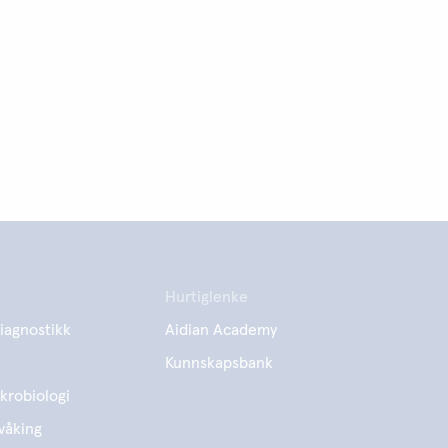
Hurtiglenke
iagnostikk
Aidian Academy
Kunnskapsbank
krobiologi
våking