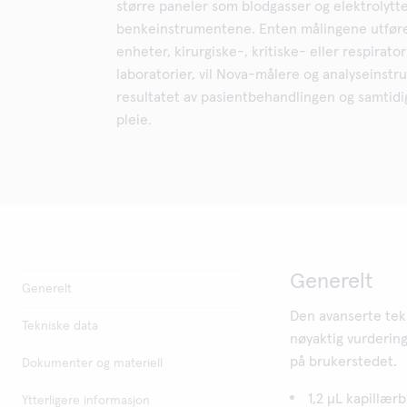
større paneler som blodgasser og elektrolytt
benkeinstrumentene. Enten målingene utføre
enheter, kirurgiske-, kritiske- eller respirato
laboratorier, vil Nova-målere og analyseinstr
resultatet av pasientbehandlingen og samtid
pleie.
Generelt
Generelt
Den avanserte tek
Tekniske data
nøyaktig vurderin
på brukerstedet.
Dokumenter og materiell
1,2 µL kapillærb
Ytterligere informasjon