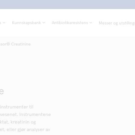
s
Kunnskapsbank
Antibiotikaresistens
Messer og utstilling
nsor® Creatinine
e
instrumenter til
sevesenet. Instrumentene
ktat, kreatinin og
, eller gjør analyser av