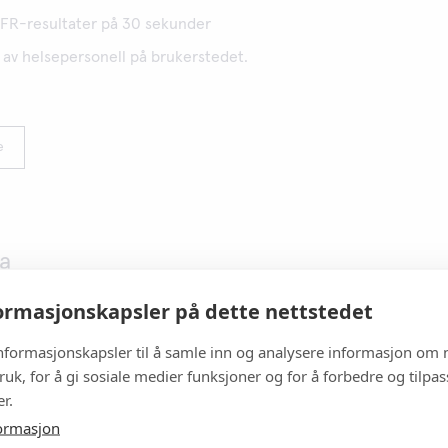
GFR-resultater på 30 sekunder
k av helsepersonell på brukerstedet.
e
ta
rmasjonskapsler på dette nettstedet
®
StatSensor
er et registrert varemerke som tilhører Nova Biomedical
informasjonskapsler til å samle inn og analysere informasjon om 
Corporation
ruk, for å gi sosiale medier funksjoner og for å forbedre og tilpa
r.
ormasjon