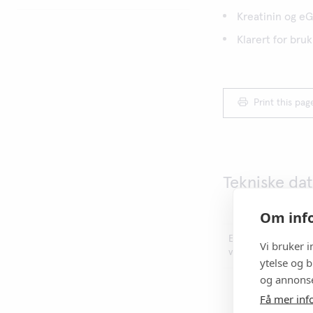
Kreatinin og e
Klarert for bru
Print this pag
Tekniske da
Om info
Et registrert
Vi bruker 
varemerke
ytelse og b
og annonse
Få mer inf