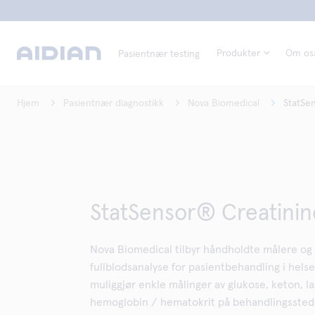
Produkter
Om os
Pasientnær testing
Hjem
Pasientnær diagnostikk
Nova Biomedical
StatSe
StatSensor® Creatinin
Nova Biomedical tilbyr håndholdte målere og 
fullblodsanalyse for pasientbehandling i hel
muliggjør enkle målinger av glukose, keton, la
hemoglobin / hematokrit på behandlingsstedet