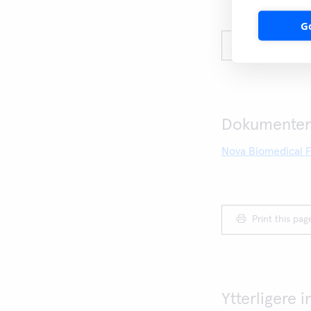
G
Print this pag
Dokumenter 
Nova Biomedical F
Print this pag
Ytterligere 