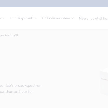
s
Kunnskapsbank
Antibiotikaresistens
Messer og utstilling
ian Alethia®
our lab`s broad-spectrum
less than an hour for