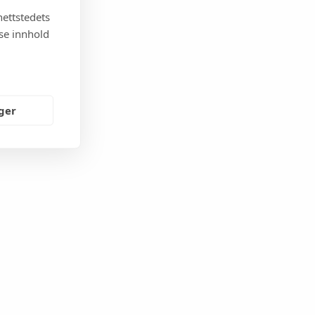
nettstedets
sse innhold
nger