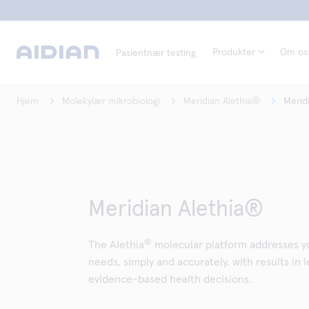
Produkter
Om os
Pasientnær testing
Hjem
Molekylær mikrobiologi
Meridian Alethia®
Merid
Meridian Alethia®
®
The Alethia
molecular platform addresses y
needs, simply and accurately, with results in 
evidence-based health decisions.