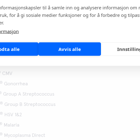
informasjonskapsler til å samle inn og analysere informasjon om 
ruk, for å gi sosiale medier funksjoner og for å forbedre og tilpa
r.
ts
ormasjon
®
s are available for the Meridian Alethia
platform
odta alle
Avvis alle
Innstilli
®
C. difficile
®
Chlamydia
®
CMV
®
Gonorrhea
®
Group A Streptococcus
®
Group B Streptococcus
®
HSV 1&2
®
Malaria
®
Mycoplasma Direct