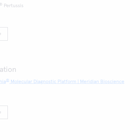
®
Pertussis
e
ation
®
hia
Molecular Diagnostic Platform | Meridian Bioscience
e