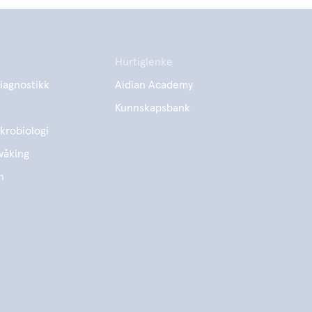
Hurtiglenke
iagnostikk
Aidian Academy
Kunnskapsbank
krobiologi
våking
n