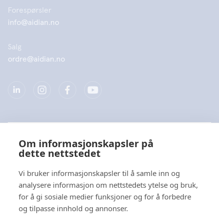
Forespørsler
info@aidian.no
Salg
ordre@aidian.no
Selskap
Om informasjonskapsler på
dette nettstedet
Produkter
Vi bruker informasjonskapsler til å samle inn og
Hurtiglenke
analysere informasjon om nettstedets ytelse og bruk,
for å gi sosiale medier funksjoner og for å forbedre
og tilpasse innhold og annonser.
Personvern