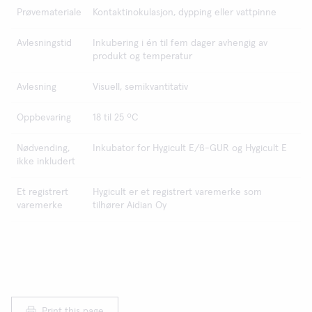
Prøvemateriale
Kontaktinokulasjon, dypping eller vattpinne
Avlesningstid
Inkubering i én til fem dager avhengig av
produkt og temperatur
Avlesning
Visuell, semikvantitativ
Oppbevaring
18 til 25 ºC
Nødvending,
Inkubator for Hygicult E/ß-GUR og Hygicult E
ikke inkludert
Et registrert
Hygicult er et registrert varemerke som
varemerke
tilhører Aidian Oy
Print this page