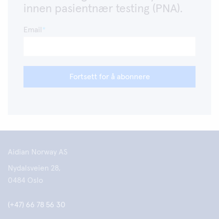
innen pasientnær testing (PNA).
Email
Fortsett for å abonnere
Aidian Norway AS
Nydalsveien 28,
0484 Oslo
(+47) 66 78 56 30