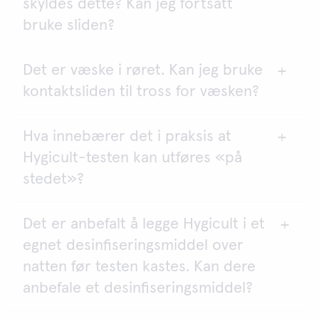
skyldes dette? Kan jeg fortsatt
vært frosset.
bruke sliden?
Det er væske i røret. Kan jeg bruke
Agaren kan fortsatt brukes så fremt den ikke er
kontaktsliden til tross for væsken?
krympet mer enn 2 mm fra kanten av plastrammen
og menisken til agarputen er høyere enn kantene.
Hva innebærer det i praksis at
Væsken er vann fra agaren som er kondensert på
Hygicult-testen kan utføres «på
rørveggen på grunn av temperaturendringer. Hvis
det bare er snakk om små dråper, og agaren ellers
stedet»?
ser normal ut, kan du fortsatt bruke kontaktsliden.
Du kan riste av de små dråpene før du lukker røret
Det er anbefalt å legge Hygicult i et
Det betyr at du kan utføre prøvetakingen,
etter prøvetakingen.
egnet desinfiseringsmiddel over
inkuberingen og tolkingen på stedet, slik at du
slipper å bruke tid og penger på å sende prøvene
natten før testen kastes. Kan dere
til et laboratorium.
anbefale et desinfiseringsmiddel?