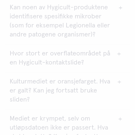
Kan noen av Hygicult-produktene
Når du har behov for å anslå antallet bakterier.
identifisere spesifikke mikrober
Antallet levende bakterier gir en indikasjon på den
hygieniske statusen for en overflate og om
(som for eksempel Legionella eller
forurensningen ved kontakt med overflaten utgjør
andre patogene organismer)?
en helsefare.
Hvor stort er overflateområdet på
Nei, det kan de ikke. Du må bruke metoder som er
en Hygicult-kontaktslide?
spesifikke for patogene organismer.
Kulturmediet er oransjefarget. Hva
Arealet til én side av en Hygicult-kontaktslide er
er galt? Kan jeg fortsatt bruke
2
ca. 9,4 cm
, og det samlede arealet for begge sider
2
er dermed ca. 18,8 cm
.
sliden?
Mediet er krympet, selv om
Du kan ikke bruke sliden. Den mest sannsynlige
utløpsdatoen ikke er passert. Hva
forklaringen er at sliden er blitt fryst. Rørene
inneholder sannsynligvis for mye vann etter å ha