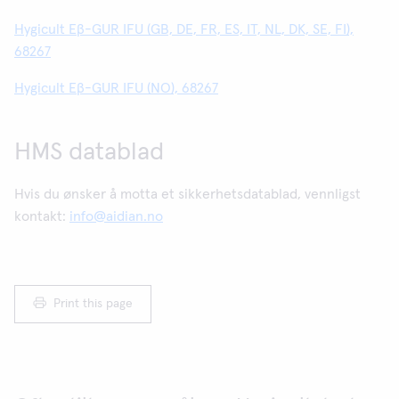
Hygicult Eβ-GUR IFU (GB, DE, FR, ES, IT, NL, DK, SE, FI),
68267
Hygicult Eβ-GUR IFU (NO), 68267
HMS datablad
Hvis du ønsker å motta et sikkerhetsdatablad, vennligst
kontakt:
info@aidian.no
Print this page