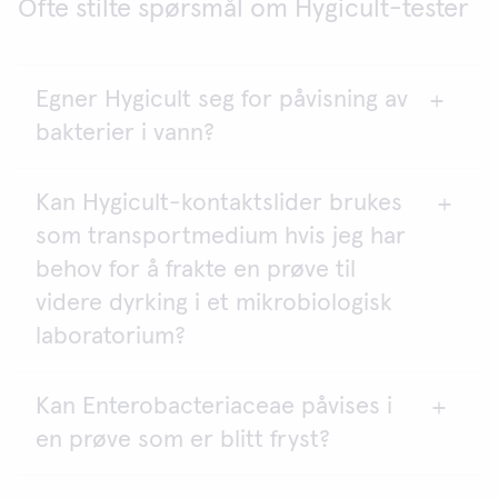
Ofte stilte spørsmål om Hygicult-tester
Egner Hygicult seg for påvisning av
bakterier i vann?
Kan Hygicult-kontaktslider brukes
Kvaliteten på drikkevann skal testes i samsvar med
som transportmedium hvis jeg har
lovene og forskriftene i landet der du bor. Ta
kontakt med lokale myndigheter for matsikkerhet
behov for å frakte en prøve til
eller miljølaboratorier hvis du ønsker mer
videre dyrking i et mikrobiologisk
informasjon.
laboratorium?
Hygicult kan benyttes til overvåking av avløps- og
kjølevann, men er ikke sensitiv nok for overvåking
av drikkevann. Sensitiviteten til Hygicult TPC er
Kan Enterobacteriaceae påvises i
Ja. Hygicult-kontaktslider egner seg svært godt til
2
1000 cfu/ml eller cfu/cm
, mens grensen for
en prøve som er blitt fryst?
dette formålet.
drikkevann er lavere enn 100 cfu/ml.