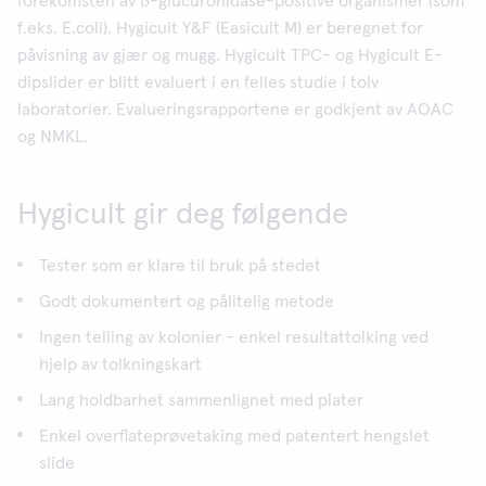
forekomsten av ß-glucuronidase-positive organismer (som
f.eks. E.coli). Hygicult Y&F (Easicult M) er beregnet for
påvisning av gjær og mugg. Hygicult TPC- og Hygicult E-
dipslider er blitt evaluert i en felles studie i tolv
laboratorier. Evalueringsrapportene er godkjent av AOAC
og NMKL.
Hygicult gir deg følgende
Tester som er klare til bruk på stedet
Godt dokumentert og pålitelig metode
Ingen telling av kolonier - enkel resultattolking ved
hjelp av tolkningskart
Lang holdbarhet sammenlignet med plater
Enkel overflateprøvetaking med patentert hengslet
slide