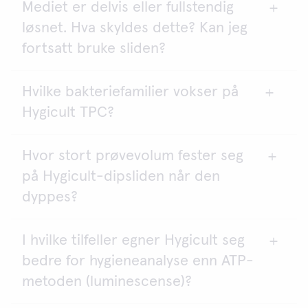
Mediet er delvis eller fullstendig
Ja. Enterobacteriaceae kan overleve frysing.
løsnet. Hva skyldes dette? Kan jeg
fortsatt bruke sliden?
Hvilke bakteriefamilier vokser på
Ikke bruk sliden. Når agar faller av, er årsaken
Hygicult TPC?
sannsynligvis hardhendt håndtering under
transport.
Hvor stort prøvevolum fester seg
TPC er dekket av TPC (Total Plate Count)-agar,
på Hygicult-dipsliden når den
som stimulerer hurtig vekst av de vanligste
formene for bakterier og mugg. Det er ikke utført
dyppes?
noen studie som dekker alle tenkelige organismer,
og dette er det heller ikke behov for. Det er viktig å
I hvilke tilfeller egner Hygicult seg
Volumet er anslått til 40 til 50 μl per slide.
forstå at TPC ikke er beregnet for påvisning av
bedre for hygieneanalyse enn ATP-
noen spesifikk mikrobe. TPC er i stedet en
indikator som angir nivået for generell
metoden (luminescense)?
mikrobeforurensning.