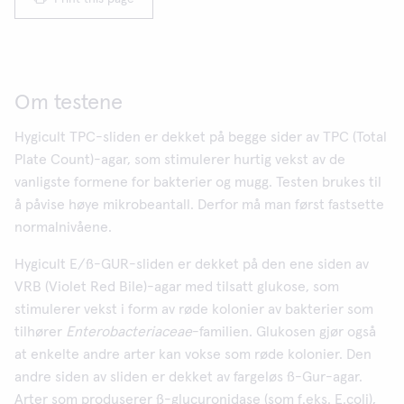
Om testene
Hygicult TPC-sliden er dekket på begge sider av TPC (Total
Plate Count)-agar, som stimulerer hurtig vekst av de
vanligste formene for bakterier og mugg. Testen brukes til
å påvise høye mikrobeantall. Derfor må man først fastsette
normalnivåene.
Hygicult E/ß-GUR-sliden er dekket på den ene siden av
VRB (Violet Red Bile)-agar med tilsatt glukose, som
stimulerer vekst i form av røde kolonier av bakterier som
tilhører
Enterobacteriaceae
-familien. Glukosen gjør også
at enkelte andre arter kan vokse som røde kolonier. Den
andre siden av sliden er dekket av fargeløs ß-Gur-agar.
Arter som produserer ß-glucuronidase (som f.eks. E.coli),