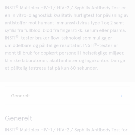
®
INSTI
Multiplex HIV-1 / HIV-2 / Syphilis Antibody Test er
en in vitro-diagnostisk kvalitativ hurtigtest for påvisning av
antistoffer mot humant immunsviktvirus type 1 og 2 samt
syfilis fra fullblod, blod fra fingerstikk, serum eller plasma.
®
INSTI
-tester bruker flow-teknologi som muliggjør
®
umiddelbare og pålitelige resultater. INSTI
-tester er
ment til bruk for opplært personell i helsefaglige miljøer,
kliniske laboratorier, akuttenheter og legekontor. Den gir
et pålitelig testresultat på kun 60 sekunder.
Generelt
®
INSTI
Multiplex HIV-1 / HIV-2 / Syphilis Antibody Test for