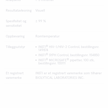
Analysetid
1-5 minutter
Resultatavlesning
Visuell
Spesifisitet og
≥ 99 %
sensitivitet
Oppbevaring
Romtemperatur
®
Tilleggsutstyr
INSTI
HIV-1/HIV-2 Control, bestillingsnr.
149874
®
INSTI
SYPH Control, bestillingsnr. 154850
®
®
INSTI
MICROSAFE
pipetter, 100 stk,
bestillingsnr. 155111
Et registrert
INSTI er et registrert varemerke som tilhører
varemerke
BIOLYTICAL LABORATORIES INC.