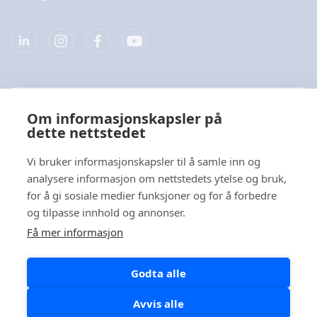
Selskap
Om informasjonskapsler på
dette nettstedet
Produkter
Vi bruker informasjonskapsler til å samle inn og
Hurtiglenke
analysere informasjon om nettstedets ytelse og bruk,
for å gi sosiale medier funksjoner og for å forbedre
og tilpasse innhold og annonser.
Personvern
Få mer informasjon
Personvernerklæringer
Godta alle
Varsel om informasjonskapsler
Politikk for sosiale medier
Avvis alle