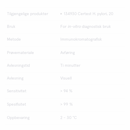
Tilgjengelige produkter
134930 Certest H. pylori, 20
Bruk
For
in-vitro
diagnostisk bruk
Metode
Immunokromatografisk
Prøvemateriale
Avføring
Avlesningstid
Ti minutter
Avlesning
Visuell
Sensitivitet
> 94 %
Spesifisitet
> 99 %
Oppbevaring
2 - 30 °C