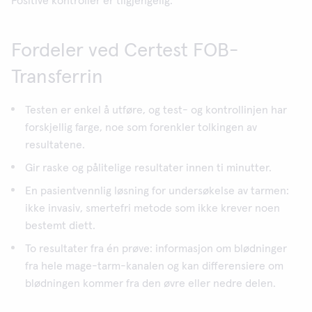
Positive kontroller er tilgjengelig.
Fordeler ved Certest FOB-
Transferrin
Testen er enkel å utføre, og test- og kontrollinjen har
forskjellig farge, noe som forenkler tolkingen av
resultatene.
Gir raske og pålitelige resultater innen ti minutter.
En pasientvennlig løsning for undersøkelse av tarmen:
ikke invasiv, smertefri metode som ikke krever noen
bestemt diett.
To resultater fra én prøve: informasjon om blødninger
fra hele mage-tarm-kanalen og kan differensiere om
blødningen kommer fra den øvre eller nedre delen.