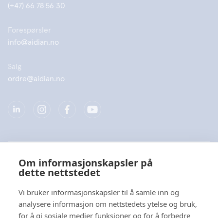
(+47) 66 78 56 30
Forespørsler
info@aidian.no
Salg
ordre@aidian.no
Selskap
Om informasjonskapsler på
dette nettstedet
Produkter
Vi bruker informasjonskapsler til å samle inn og
Hurtiglenke
analysere informasjon om nettstedets ytelse og bruk,
for å gi sosiale medier funksjoner og for å forbedre