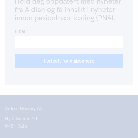
Hold deg oppdatert med nyheter
fra Aidian og få innsikt i nyheter
innen pasientnær testing (PNA).
Email
Fortsett for å abonnere
Aidian Norway AS
Nydalsveien 28,
0484 Oslo