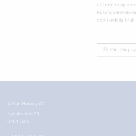
ut i urinen og en 
Rusmiddelanalyser 
opp skadelig bruk 
Print this pag
Aidian Norway AS
Nydalsveien 28,
0484 Oslo