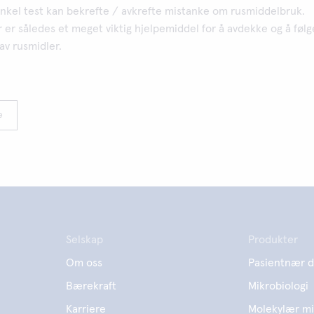
enkel test kan bekrefte / avkrefte mistanke om rusmiddelbruk.
er således et meget viktig hjelpemiddel for å avdekke og å følg
av rusmidler.
e
Selskap
Produkter
Om oss
Pasientnær d
Bærekraft
Mikrobiologi
Karriere
Molekylær mi