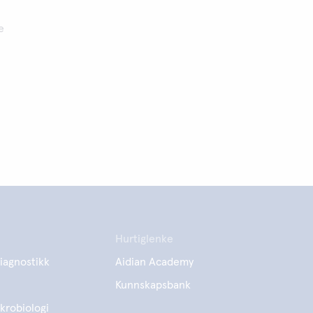
e
Hurtiglenke
iagnostikk
Aidian Academy
Kunnskapsbank
krobiologi