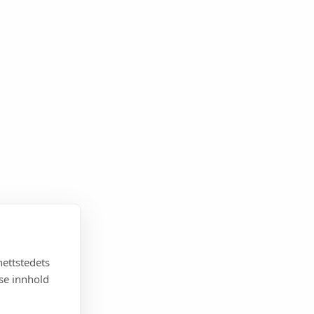
e.
nettstedets
sse innhold