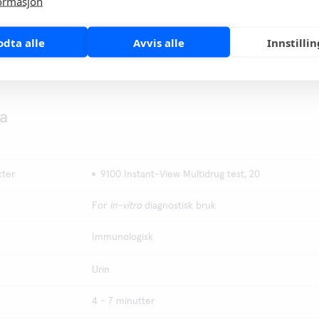
ormasjon
e
odta alle
Avvis alle
Innstilli
ta
kter
9100 Instant-View Multidrug test, 20
For
in-vitro
diagnostisk bruk
Immunologisk
Urin
4 - 7 minutter