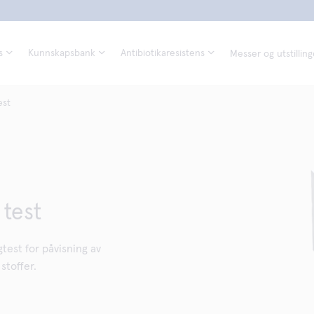
s
Kunnskapsbank
Antibiotikaresistens
Messer og utstilling
est
 test
test for påvisning av
stoffer.