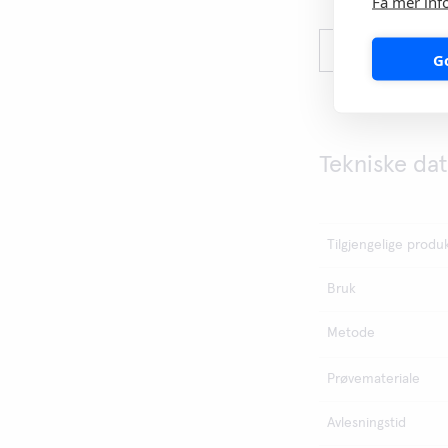
Få mer inf
Print this pag
G
Tekniske da
Tilgjengelige produ
Bruk
Metode
Prøvemateriale
Avlesningstid