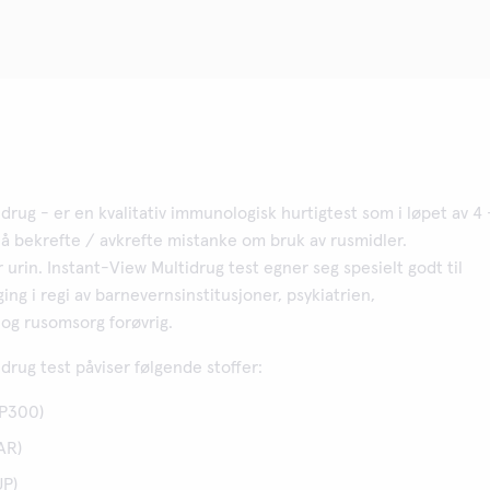
drug - er en kvalitativ immunologisk hurtigtest som i løpet av 4 
l å bekrefte / avkrefte mistanke om bruk av rusmidler.
 urin. Instant-View Multidrug test egner seg spesielt godt til
ing i regi av barnevernsinstitusjoner, psykiatrien,
og rusomsorg forøvrig.
drug test påviser følgende stoffer:
P300)
AR)
UP)