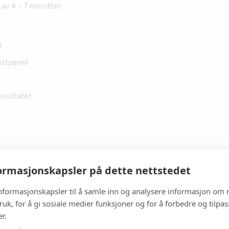
 av 4 - 7 minutter
e
estpanel
resultatet
yppes i urinprøven, alternativt kan prøven tilsettes med pippett
rmasjonskapsler på dette nettstedet
informasjonskapsler til å samle inn og analysere informasjon om 
ruk, for å gi sosiale medier funksjoner og for å forbedre og tilpa
tetskontroller
r.