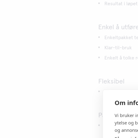
Resultat i løpet
Enkel å utfør
Enkeltpakket t
Klar-til-bruk
Enkelt å tolke 
Fleksibel
Kassetten kan d
Om info
Vi bruker 
Pålitelig
ytelse og b
Innebygde kvali
og annonse