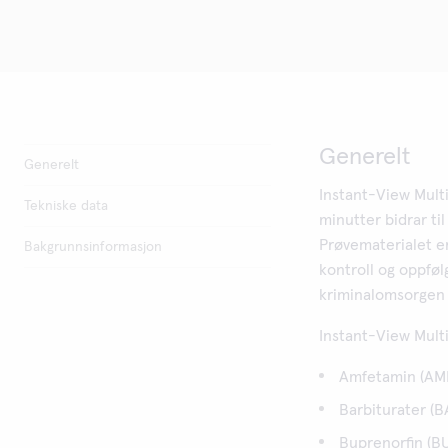
Generelt
Generelt
Instant-View Multi
Tekniske data
minutter bidrar ti
Prøvematerialet er
Bakgrunnsinformasjon
kontroll og oppfølg
kriminalomsorgen 
Instant-View Multi
Amfetamin (AM
Barbiturater (B
Buprenorfin (B