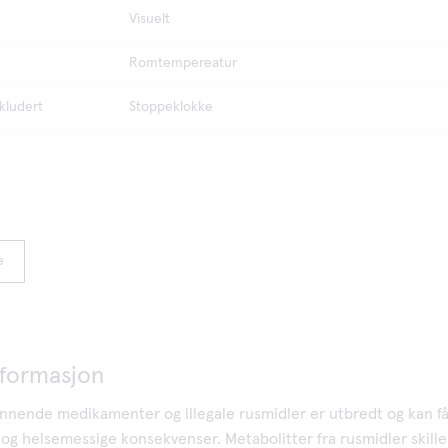
Visuelt
Romtempereatur
kludert
Stoppeklokke
e
formasjon
nnende medikamenter og illegale rusmidler er utbredt og kan f
 og helsemessige konsekvenser. Metabolitter fra rusmidler skille