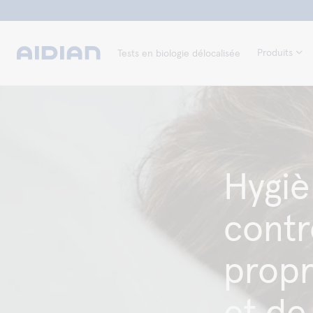
Produits
Tests en biologie délocalisée
Hygiè
contr
propr