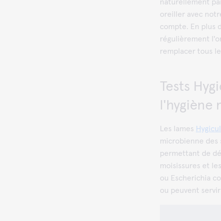
naturellement par
oreiller avec not
compte. En plus du
régulièrement l'or
remplacer tous l
Tests Hygi
l'hygiène
Les lames
Hygicul
microbienne des s
permettant de dét
moisissures et le
ou Escherichia col
ou peuvent servir