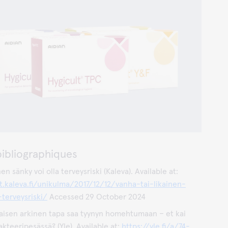
ibliographiques
en sänky voi olla terveysriski (Kaleva). Available at:
ot.kaleva.fi/unikulma/2017/12/12/vanha-tai-likainen-
-terveysriski/
Accessed 29 October 2024
isen arkinen tapa saa tyynyn homehtumaan – et kai
kteeripesässä? (Yle). Available at:
https://yle.fi/a/74-