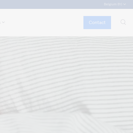
Belgium (fr)
Contact
s