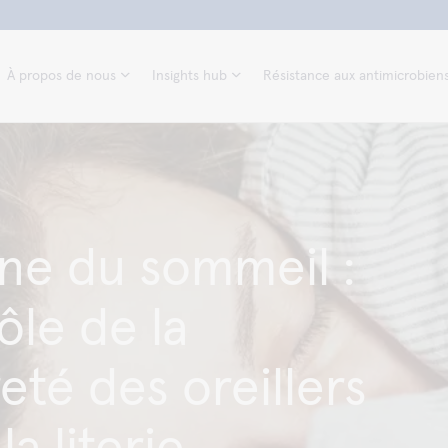
À propos de nous
Insights hub
Résistance aux antimicrobien
ne du sommeil :
ôle de la
eté des oreillers