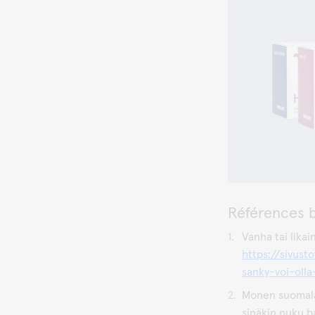
Références b
Vanha tai likain
https://sivust
sanky-voi-olla
Monen suomala
sinäkin nuku ba