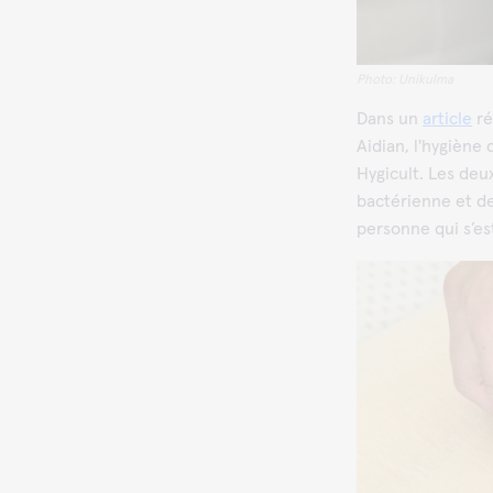
Photo: Unikulma
Dans un
article
ré
Aidian, l'hygiène 
Hygicult. Les deu
bactérienne et de 
personne qui s’es