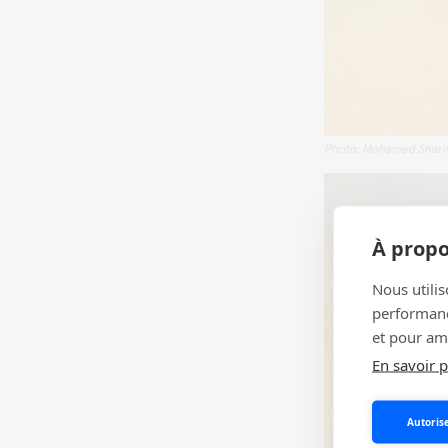
Photo: Mohamed Sharif 
À propo
Nous utilis
performance
et pour amé
En savoir p
Autorise