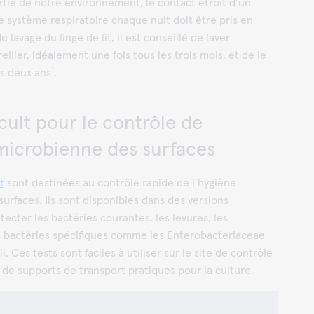
tie de notre environnement, le contact étroit d’un
re système respiratoire chaque nuit doit être pris en
 lavage du linge de lit, il est conseillé de laver
eiller, idéalement une fois tous les trois mois, et de le
1
es deux ans
.
cult pour le contrôle de
 microbienne des surfaces
t
sont destinées au contrôle rapide de l’hygiène
urfaces. Ils sont disponibles dans des versions
ecter les bactéries courantes, les levures, les
s bactéries spécifiques comme les Enterobacteriaceae
i. Ces tests sont faciles à utiliser sur le site de contrôle
 de supports de transport pratiques pour la culture.