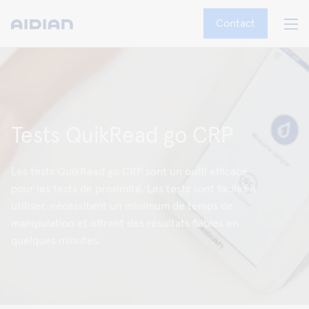
Contact
Tests QuikRead go CRP
Les tests QuikRead go CRP sont un outil efficace
pour les tests de proximité. Les tests sont faciles à
utiliser, nécessitent un minimum de temps de
manipulation et offrent des résultats fiables en
quelques minutes.