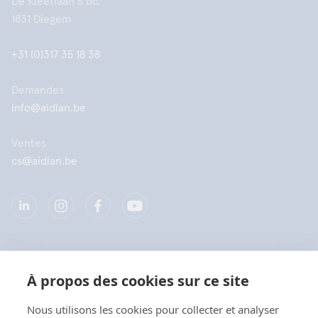
De Kleetlaan 5 bc,
1831 Diegem
+31 (0)317 35 18 38
Demandes
info@aidian.be
Ventes
cs@aidian.be
Société
À propos des cookies sur ce site
Produits
Nous utilisons les cookies pour collecter et analyser