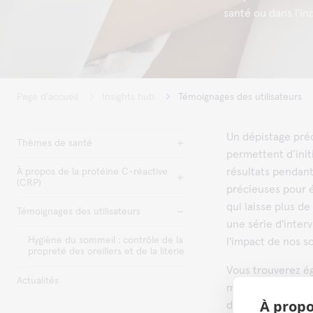
santé ou dans l'in
Page d'accueil
Insights hub
Témoignages des utilisateurs
Un dépistage pré
Thèmes de santé
permettent d’initi
résultats pendant
À propos de la protéine C-réactive
(CRP)
précieuses pour é
qui laisse plus de
Témoignages des utilisateurs
une série d'inter
Hygiène du sommeil : contrôle de la
l'impact de nos so
propreté des oreillers et de la literie
Vous trouverez ég
Actualités
microbiologie. C
À propo
diagnostic des inf