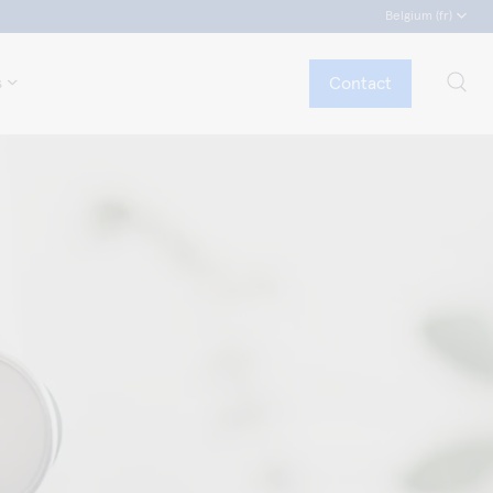
Belgium (fr)
Contact
s