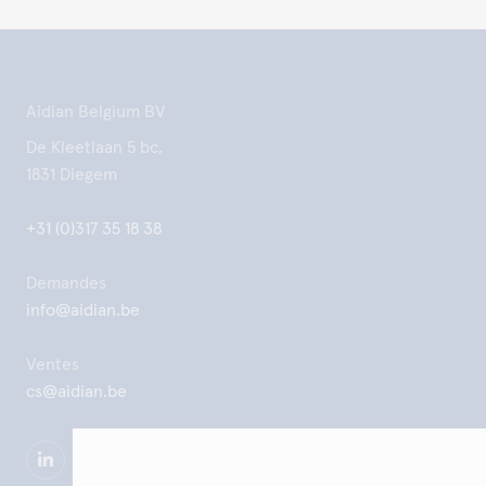
Aidian Belgium BV
De Kleetlaan 5 bc,
1831 Diegem
+31 (0)317 35 18 38
Demandes
info@aidian.be
Ventes
cs@aidian.be