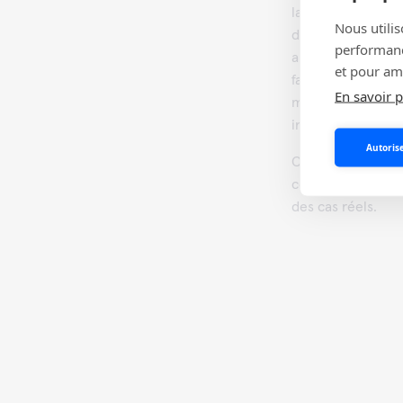
la surveillance d
Nous utilis
de nombreux conte
performance
aliments, les hôpi
et pour amé
faciles à utiliser
En savoir p
microbiennes. Ils
infections et à ga
Autorise
Consulter les tém
cette section pour
des cas réels.