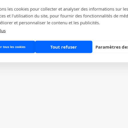
e l'hygiène. Une bonne hygiène est très importante dans
ons les cookies pour collecter et analyser des informations sur le
xtes tels que les installations de transformation des
s et l'utilisation du site, pour fournir des fonctionnalités de mé
taux et les usines. Des tests de surveillance de l'hygiène
liorer et personnaliser le contenu et les publicités.
 permettent de surveiller les contaminations
lus
 contribuent ainsi à prévenir la propagation des
rantir une qualité élevée de la production industrielle.
Tout refuser
Paramètres des
r tous les cookies
oignages, interviews, expériences et informations dans
 en savoir plus sur nos produits et leurs utilisation dans