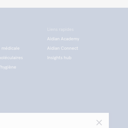
Liens rapides
Aidian Academy
e médicale
Aidian Connect
oléculaires
Insights hub
'hygiène