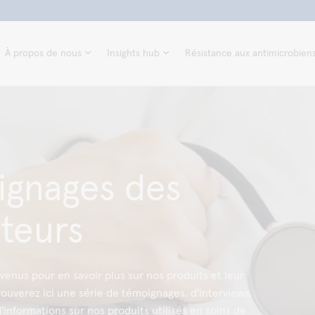
À propos de nous
Insights hub
Résistance aux antimicrobien
ignages des
ateurs
venus pour en savoir plus sur nos produits et leur
trouverez ici une série de témoignages, d'interviews,
'informations sur nos produits utilisés en soins de