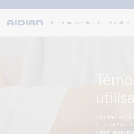
Produits
Tests en biologie délocalisée
Témo
utilis
Vous êtes les bien
utilisation! Vous 
d'expériences et d