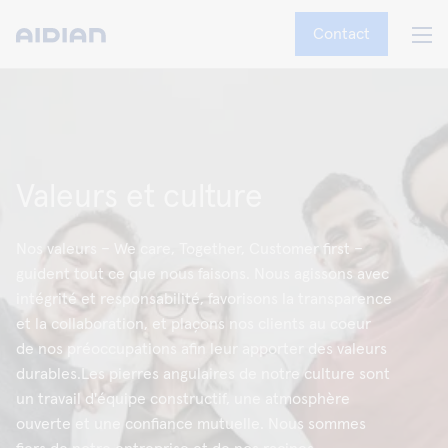
Contact
Valeurs et culture
Nos valeurs – We care, Together, Customer first –
guident tout ce que nous faisons. Nous agissons avec
intégrité et responsabilité, favorisons la transparence
et la collaboration, et plaçons nos clients au coeur
de nos préoccupations afin leur apporter des valeurs
durables.Les pierres angulaires de notre culture sont
un travail d'équipe constructif, une atmosphère
ouverte et une confiance mutuelle. Nous sommes