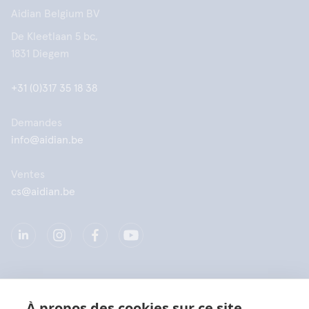
Aidian Belgium BV
De Kleetlaan 5 bc,
1831 Diegem
+31 (0)317 35 18 38
Demandes
info@aidian.be
Ventes
cs@aidian.be
Société
À propos des cookies sur ce site