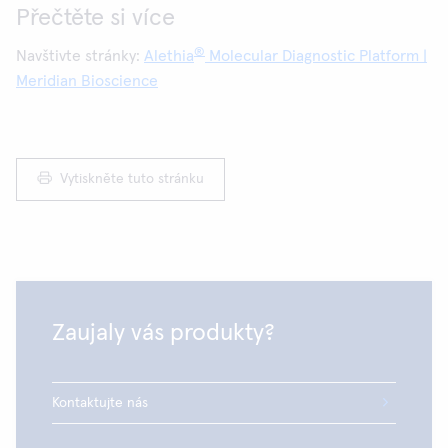
Přečtěte si více
®
Navštivte stránky:
Alethia
Molecular Diagnostic Platform |
Meridian Bioscience
Vytiskněte tuto stránku
Zaujaly vás produkty?
Kontaktujte nás