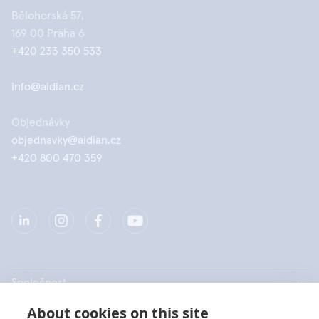
Bělohorská 57,
169 00 Praha 6
+420 233 350 533
info@aidian.cz
Objednávky
objednavky@aidian.cz
+420 800 470 359
Společnost
About cookies on this site
Produkty