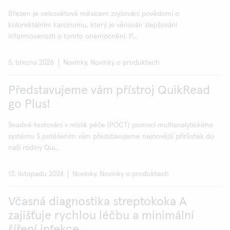
Březen je celosvětově měsícem zvyšování povědomí o
kolorektálním karcinomu, který je věnován zlepšování
informovanosti o tomto onemocnění. P...
5. března 2026
Novinky, Novinky o produktech
Představujeme vám přístroj QuikRead
go Plus!
Snadné testování v místě péče (POCT) pomocí multianalytického
systému S potěšením vám představujeme nejnovější přírůstek do
naší rodiny Qui...
12. listopadu 2024
Novinky, Novinky o produktech
Včasná diagnostika streptokoka A
zajišťuje rychlou léčbu a minimální
šíření infekce