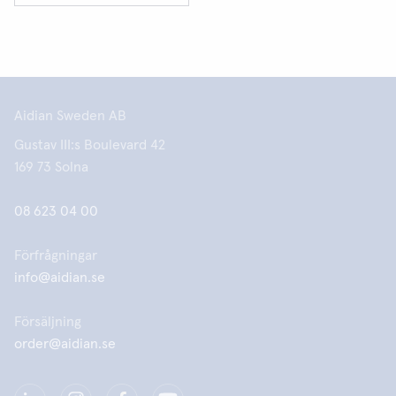
Aidian Sweden AB
Gustav III:s Boulevard 42
169 73 Solna
08 623 04 00
Förfrågningar
info@aidian.se
Försäljning
order@aidian.se