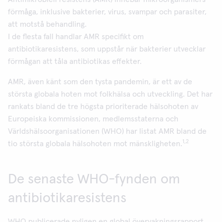
förmåga, inklusive bakterier, virus, svampar och parasiter,
att motstå behandling.
I de flesta fall handlar AMR specifikt om
antibiotikaresistens, som uppstår när bakterier utvecklar
förmågan att tåla antibiotikas effekter.
AMR, även känt som den tysta pandemin, är ett av de
största globala hoten mot folkhälsa och utveckling. Det har
rankats bland de tre högsta prioriterade hälsohoten av
Europeiska kommissionen, medlemsstaterna och
Världshälsoorganisationen (WHO) har listat AMR bland de
1,2
tio största globala hälsohoten mot mänskligheten.
De senaste WHO-fynden om
antibiotikaresistens
WHO publicerade nyligen en global övervakningsrapport