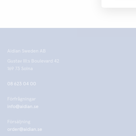
Aidian Sweden AB
Gustav III:s Boulevard 42
169 73 Solna
08 623 04 00
Förfrågningar
info@aidian.se
Försäljning
order@aidian.se