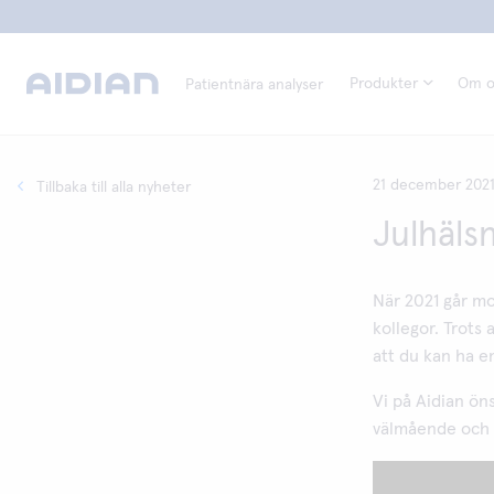
Produkter
Om o
Patientnära analyser
21 december 202
Tillbaka till alla nyheter
Julhälsn
När 2021 går mot
kollegor. Trots
att du kan ha e
Vi på Aidian ön
välmående och 