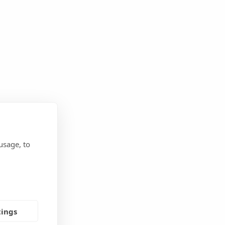
usage, to
tings