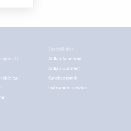
Snabblänkar
iagnostik
Aidian Academy
Aidian Connect
robiologi
Kunskapsbank
ll
Instrument service
ner