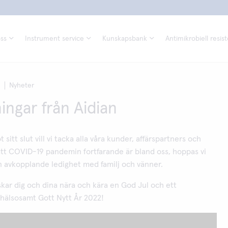
ss
Instrument service
Kunskapsbank
Antimikrobiell resis
1
Nyheter
ingar från Aidian
 sitt slut vill vi tacka alla våra kunder, affärspartners och
 att COVID-19 pandemin fortfarande är bland oss, hoppas vi
n avkopplande ledighet med familj och vänner.
skar dig och dina nära och kära en God Jul och ett
hälsosamt Gott Nytt År 2022!