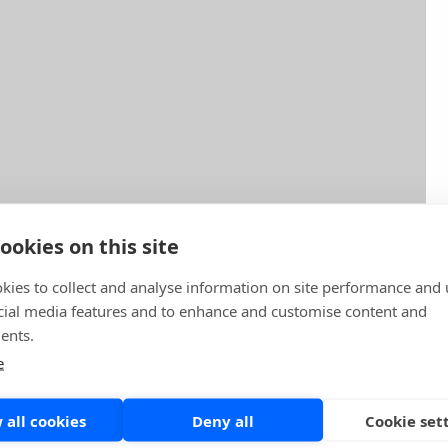
ookies on this site
kies to collect and analyse information on site performance and 
cial media features and to enhance and customise content and
en här sidan
Share
ents.
e
 all cookies
Deny all
Cookie set