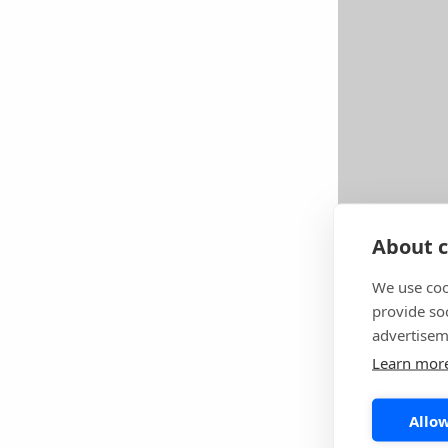
About c
We use coo
provide so
Skriv ut d
advertisem
Learn mor
Allow