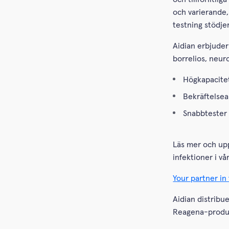
och varierande,
testning stödjer
Aidian erbjuder
borrelios, neur
Högkapacite
Bekräftelsea
Snabbtester 
Läs mer och upp
infektioner i vår
Your partner in
Aidian distrib
Reagena-produk