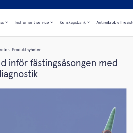
ss
Instrument service
Kunskapsbank
Antimikrobiell resis
heter,
Produktnyheter
d inför fästingsäsongen med
 diagnostik