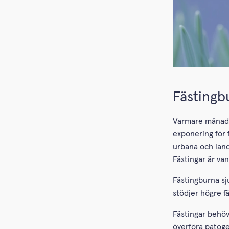
Fästingb
Varmare månade
exponering för 
urbana och land
Fästingar är vanl
Fästingburna sj
stödjer högre f
Fästingar behöv
överföra patoge