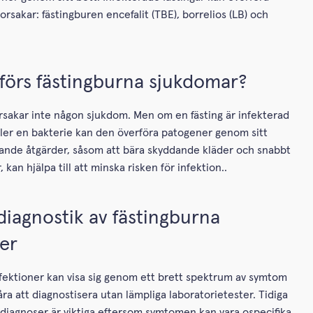
rsakar: fästingburen encefalit (TBE), borrelios (LB) och
förs fästingburna sjukdomar?
 orsakar inte någon sjukdom. Men om en fästing är infekterad
ller en bakterie kan den överföra patogener genom sitt
nde åtgärder, såsom att bära skyddande kläder och snabbt
, kan hjälpa till att minska risken för infektion..
diagnostik av fästingburna
ner
fektioner kan visa sig genom ett brett spektrum av symtom
åra att diagnostisera utan lämpliga laboratorietester. Tidiga
ga diagnoser är viktiga eftersom symtomen kan vara ospecifika