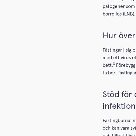
patogener som o
borrelios (LNB).
Hur över
Fästingar i sig
med ett virus e
3
bett.
Förebygga
ta bort fästingar
Stöd för 
infektio
Fästingburna in
och kan vara sv
och tillförlitli