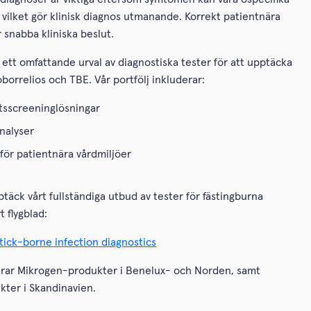
 vilket gör klinisk diagnos utmanande. Korrekt patientnära
 snabba kliniska beslut.
 ett omfattande urval av diagnostiska tester för att upptäcka
oborrelios och TBE. Vår portfölj inkluderar:
tsscreeninglösningar
nalyser
för patientnära vårdmiljöer
täck vårt fullständiga utbud av tester för fästingburna
t flygblad:
 tick-borne infection diagnostics
uerar Mikrogen-produkter i Benelux- och Norden, samt
ter i Skandinavien.