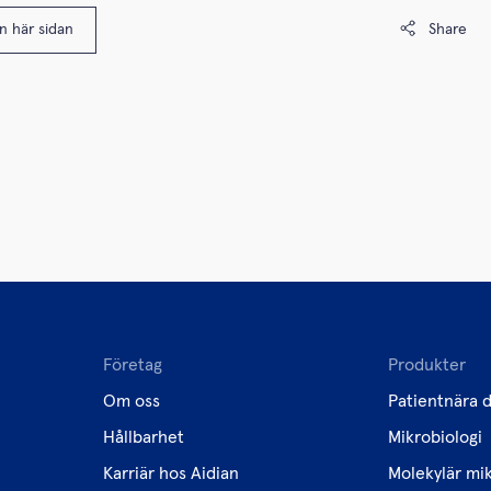
en här sidan
Share
Företag
Produkter
Om oss
Patientnära d
Hållbarhet
Mikrobiologi
Karriär hos Aidian
Molekylär mik