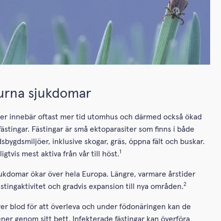
urna sjukdomar
r innebär oftast mer tid utomhus och därmed också ökad
fästingar. Fästingar är små ektoparasiter som finns i både
sbygdsmiljöer, inklusive skogar, gräs, öppna fält och buskar.
1
igtvis mest aktiva från vår till höst.
ukdomar ökar över hela Europa. Längre, varmare årstider
2
ästingaktivitet och gradvis expansion till nya områden.
er blod för att överleva och under födonäringen kan de
ner genom sitt bett. Infekterade fästingar kan överföra