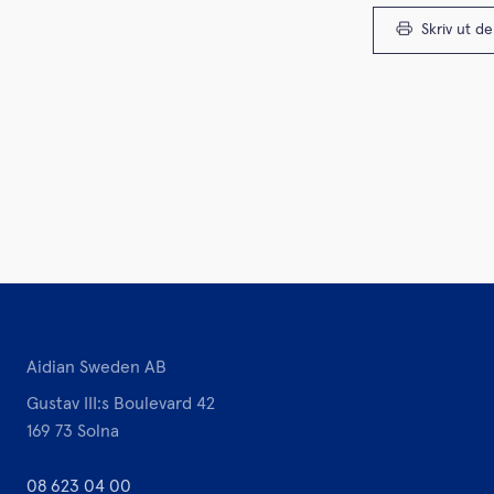
Skriv ut d
Aidian Sweden AB
Gustav III:s Boulevard 42
169 73 Solna
08 623 04 00