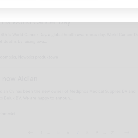
adomości, Nowości produktowe
h is World Cancer Day
th is World Cancer Day, a global health awareness day. World Cancer D
f deaths by raising awa...
domości, Nowości produktowe
 now Aidian
Aidian Oy has been the new owner of Mediphos Medical Supplies BV and
s Belux BV. We are happy to announ...
domości
1
...
5
6
7
8
9
...
21