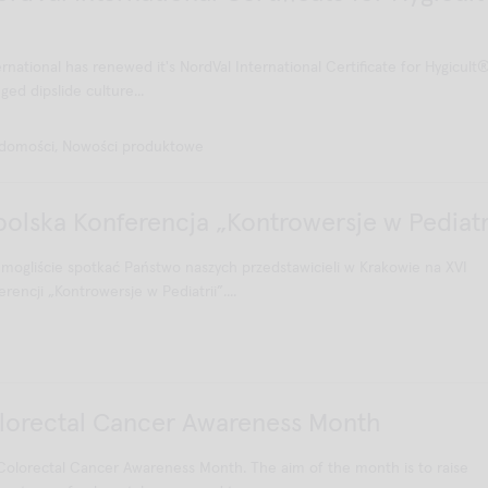
rnational has renewed it's NordVal International Certificate for Hygicul
ged dipslide culture...
domości, Nowości produktowe
olska Konferencja „Kontrowersje w Pediatr
ogliście spotkać Państwo naszych przedstawicieli w Krakowie na XVI
rencji „Kontrowersje w Pediatrii”....
olorectal Cancer Awareness Month
 Colorectal Cancer Awareness Month. The aim of the month is to raise