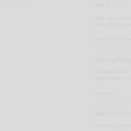
COVID-19
TPC!
NMKL - NordVal Inte
Hygicult TPC is a hin
8 marca 2023
Wia
XVI Ogólnop
W ubiegły weekend m
Ogólnopolskiej Konfe
1 marca 2023
March is C
March is the global