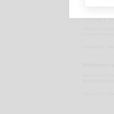
15 lutego 2023
Wi
February 4t
Tomorrow February 4
to prevent millions o
3 lutego 2023
Wia
Mediphos is
Since March 2021, 
Mediphos Diagnostic
1 lutego 2023
Wia