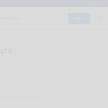
Poland
Kontakt
noustrojowe
ight