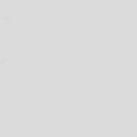
t® TPC
ii”