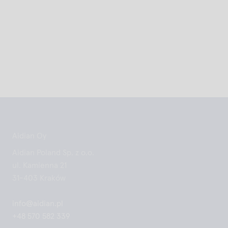
Aidian Oy
Aidian Poland Sp. z o.o.
ul. Kamienna 21
31-403 Kraków
info@aidian.pl
+48 570 582 339