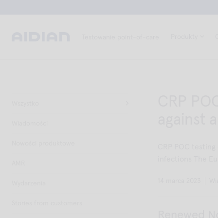
Produkty
Testowanie point-of-care
CRP POC 
Wszystko
against a
Wiadomości
Nowości produktowe
CRP POC testing d
infections The Eu
AMR
14 marca 2023
Wi
Wydarzenia
Stories from customers
Renewed Nor