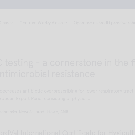
O nas
Centrum Wiedzy Aidian
Oporność na środki przeciwdrob
testing - a cornerstone in the f
ntimicrobial resistance
ecreases antibiotic overprescribing for lower respiratory tract
ropean Expert Panel consisting of physici...
adomości, Nowości produktowe, AMR
dVal International Certificate for Hygicult