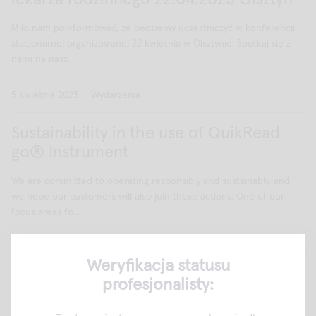
Miło nam poinformować, że będziemy uczestniczyć w konferencji
stacjonarnej organizowanej 22 kwietnia w Olsztynie. Spotkaj się z
nami na nasz...
5 kwietnia 2023
Wydarzenia
Sustainability in the use of QuikRead
go® Instrument
We are committed to operating responsibly and sustainably, and
we hope our customers will also join these actions. One of our
focus areas fo...
5 kwietnia 2023
Wiadomości, Nowości produktowe
Weryfikacja statusu
profesjonalisty:
Meet us at ECCMID 2023!
We are participating in ECCMID (European Congress of Clinical