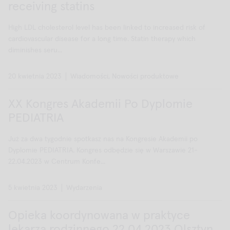
receiving statins
High LDL cholesterol level has been linked to increased risk of
cardiovascular disease for a long time. Statin therapy which
diminishes seru...
20 kwietnia 2023
Wiadomości, Nowości produktowe
XX Kongres Akademii Po Dyplomie
PEDIATRIA
Już za dwa tygodnie spotkasz nas na Kongresie Akademii po
Dyplomie PEDIATRIA. Kongres odbędzie się w Warszawie 21-
22.04.2023 w Centrum Konfe...
5 kwietnia 2023
Wydarzenia
Opieka koordynowana w praktyce
lekarza rodzinnego 22.04.2023 Olsztyn