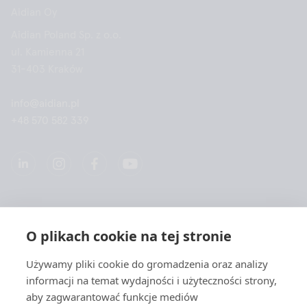
Aidian Oy
Aidian Poland Sp. z o.o.
ul. Kamienna 21
31-403 Kraków
info@aidian.pl
+48 570 582 339
Spółką
O plikach cookie na tej stronie
Produkty
Używamy pliki cookie do gromadzenia oraz analizy
informacji na temat wydajności i użyteczności strony,
Szybkie linki
aby zagwarantować funkcje mediów