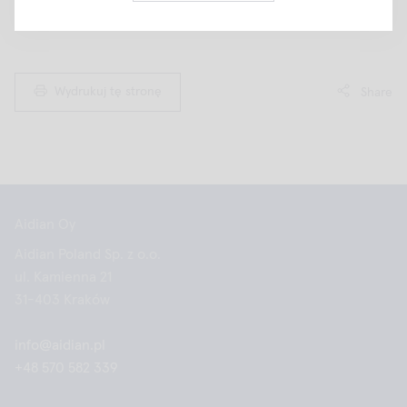
Wydrukuj tę stronę
Share
Aidian Oy
Aidian Poland Sp. z o.o.
ul. Kamienna 21
31-403 Kraków
info@aidian.pl
+48 570 582 339