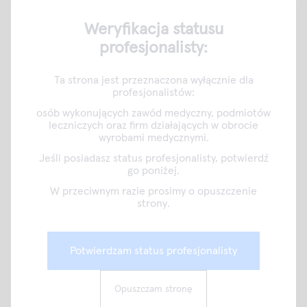
Weryfikacja statusu
profesjonalisty:
Ta strona jest przeznaczona wyłącznie dla
profesjonalistów:
osób wykonujących zawód medyczny, podmiotów
leczniczych oraz firm działających w obrocie
wyrobami medycznymi.
Mirko Brummer presented the use of SIBA technology at
Jeśli posiadasz status profesjonalisty, potwierdź
the 5th Munich Point-of-Care Testing Symposium
go poniżej.
W przeciwnym razie prosimy o opuszczenie
strony.
SIBA technology performs at a low and constant
temperature avoiding the need of complex thermal cycling
instrumentation. Well established SIBA answers to
Potwierdzam status profesjonalisty
increasing demands on faster and more cost-effective
testing methods. Learn more about SIBA from
SIBA
Opuszczam stronę
technology's web page
.