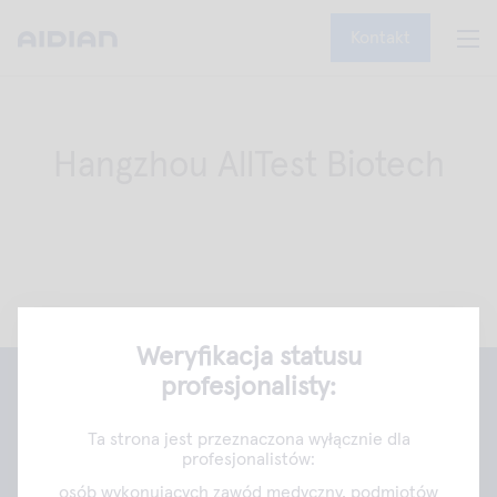
Kontakt
Hangzhou AllTest Biotech
Weryfikacja statusu
profesjonalisty:
Aidian Oy
Aidian Poland Sp. z o.o.
Ta strona jest przeznaczona wyłącznie dla
profesjonalistów:
ul. Kamienna 21
31-403 Kraków
osób wykonujących zawód medyczny, podmiotów