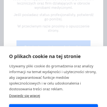
leczniczych oraz firm działających w obrocie
wyrobami medycznymi.
info@aidian.pl
Jeśli posiadasz status profesjonalisty, potwierdź
+48 570 582 339
go poniżej.
W przeciwnym razie prosimy o opuszczenie
strony.
Potwierdzam status profesjonalisty
Spółką
O plikach cookie na tej stronie
Opuszczam stronę
Produkty
Używamy pliki cookie do gromadzenia oraz analizy
informacji na temat wydajności i użyteczności strony,
Szybkie linki
aby zagwarantować funkcje mediów
społecznościowych i w celu udoskonalenia i
dostosowania treści oraz reklam.
Ochrona danych
Dowiedz się więcej
Polityki prywatności