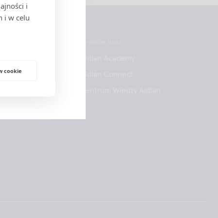
jności i
cych w obrocie
 i w celu
Szybkie linki
Aidian Academy
w cookie
e higieny
Aidian Connect
Centrum Wiedzy Aidian