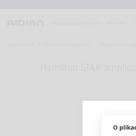
Produkty
Testowanie point-of-care
Strona główna
Diagnostyka molekularna
Hamilton STAR am
Hamilton STAR amplic
O plika