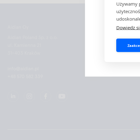
Używamy pl
osób wykonują
użytecznoś
udoskonale
Dowiedz si
Aidian Oy
Aidian Poland Sp. z o.o.
ul. Kamienna 21
Zaakcep
31-403 Kraków
info@aidian.pl
+48 570 582 339