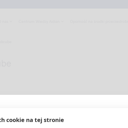
O nas
Centrum Wiedzy Aidian
Oporność na środki przeciwdrob
plicube
ube
Weryfikacja statusu profesjonalisty:
ch cookie na tej stronie
Ta strona jest przeznaczona wyłącznie dla profesjonalistów: