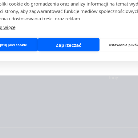
iki cookie do gromadzenia oraz analizy informacji na temat wyda
cych zawód medyczny, podmiotów leczniczych oraz firm działają
ci strony, aby zagwarantować funkcje mediów społecznościowych
wyrobami medycznymi.
nia i dostosowania treści oraz reklam.
Jeśli posiadasz status profesjonalisty, potwierdź go poniżej.
ę więcej
Spółką
Produkty
W przeciwnym razie prosimy o opuszczenie strony.
O nas
POCT
Zaprzeczać
tuj pliki cookie
Ustawienia plikó
Zrównoważony rozwój
Monitorowani
Potwierdzam status profesjonalisty
Opuszczam stronę
Kariera
Mikrobiologia
Kontakt
Szybkie testy
Inny