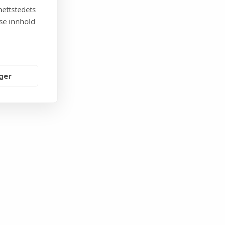
nettstedets
sse innhold
nger