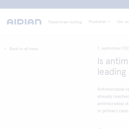
Produkter
Om os
Pasientnær testing
7. september 202
Back to all news
Is antim
leading
Antimicrobial r
already reached
antimicrobial s
in primary care