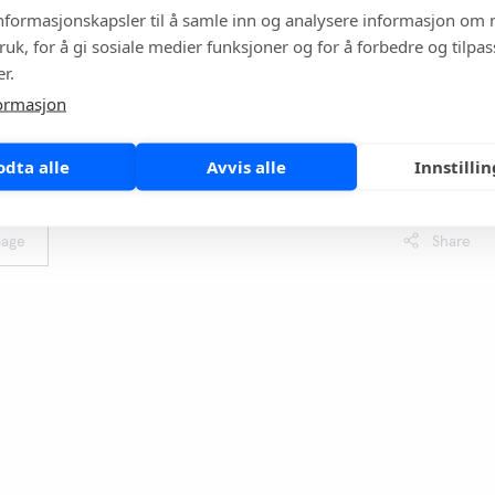
informasjonskapsler til å samle inn og analysere informasjon om 
ruk, for å gi sosiale medier funksjoner og for å forbedre og tilpa
r.
ormasjon
out AMR and CRP POC testing from our
Antimicrobial
odta alle
Avvis alle
Innstilli
 CRP
web page.
page
Share