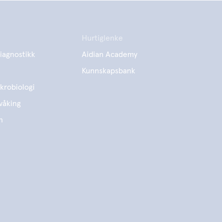
Hurtiglenke
iagnostikk
Aidian Academy
Kunnskapsbank
krobiologi
våking
n