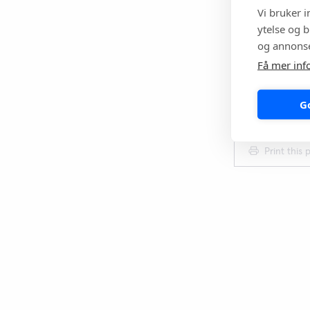
Vi bruker 
ytelse og b
og annonse
Få mer inf
Learn more ab
G
resistance and
Print this 