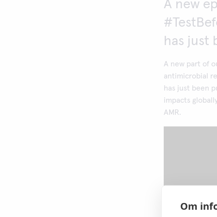
A new ep
#TestBef
has just
A new part of o
antimicrobial r
has just been p
impacts globall
AMR.
Om info