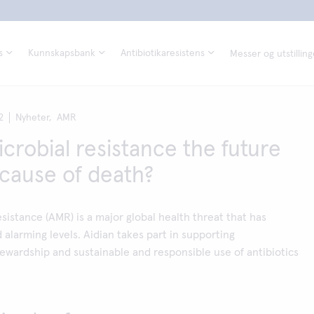
s
Kunnskapsbank
Antibiotikaresistens
Messer og utstilling
2
Nyheter,
AMR
icrobial resistance the future
 cause of death?
esistance (AMR) is a major global health threat that has
 alarming levels. Aidian takes part in supporting
tewardship and sustainable and responsible use of antibiotics
.