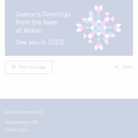
Print this page
Share
Aidian Norway AS
Nydalsveien 28,
0484 Oslo