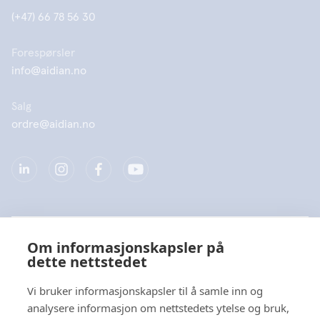
(+47) 66 78 56 30
Forespørsler
info@aidian.no
Salg
ordre@aidian.no
Selskap
Om informasjonskapsler på
dette nettstedet
Produkter
Vi bruker informasjonskapsler til å samle inn og
Hurtiglenke
analysere informasjon om nettstedets ytelse og bruk,