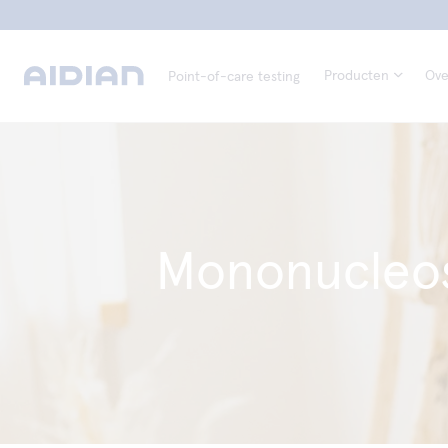
Producten
Ove
Point-of-care testing
Mononucleos