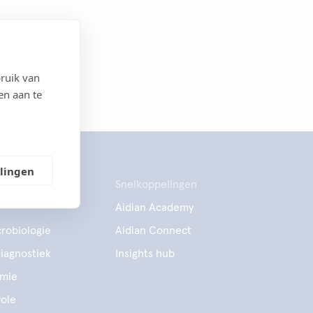
ruik van
en aan te
llingen
Snelkoppelingen
Aidian Academy
robiologie
Aidian Connect
diagnostiek
Insights hub
emie
ole