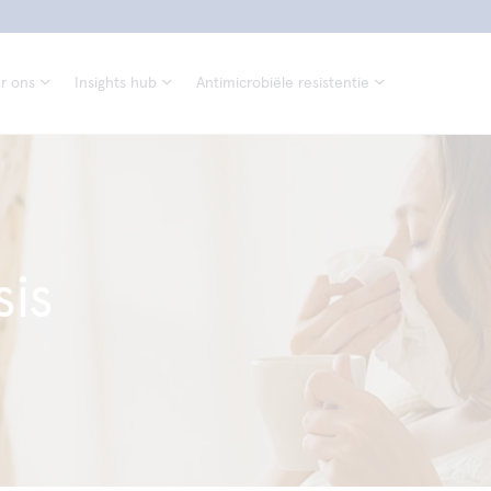
r ons
Insights hub
Antimicrobiële resistentie
is