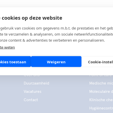
 cookies op deze website
ebruik van cookies om gegevens m.b.t. de prestaties en het geb
te te verzamelen & analyseren, om sociale netwerkfunctionaliteit
onze content & advertenties te verbeteren en personaliseren.
te weten
okies toestaan
Weigeren
Cookie-inste
Bedrijf
Producten
Over ons
Point of care
Duurzaamheid
Medische mic
Vacatures
Moleculaire 
Contact
Klinische ch
Hygiënecontr