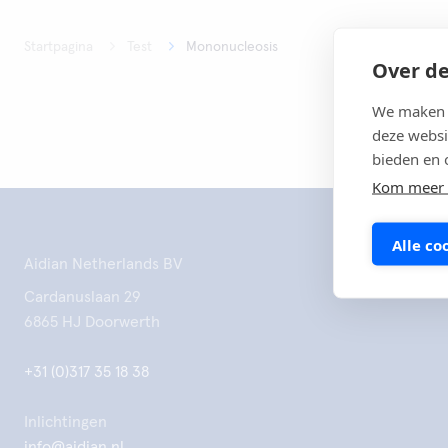
Startpagina
Test
Mononucleosis
Over de
We maken g
deze websi
bieden en 
Kom meer 
Alle co
Aidian Netherlands BV
Cardanuslaan 29
6865 HJ Doorwerth
+31 (0)317 35 18 38
Inlichtingen
info@aidian.nl