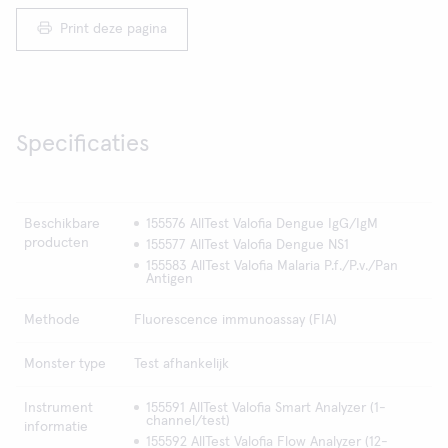
Print deze pagina
Specificaties
Beschikbare
155576 AllTest Valofia Dengue IgG/IgM
producten
155577 AllTest Valofia Dengue NS1
155583 AllTest Valofia Malaria P.f./P.v./Pan
Antigen
Methode
Fluorescence immunoassay (FIA)
Monster type
Test afhankelijk
Instrument
155591 AllTest Valofia Smart Analyzer (1-
channel/test)
informatie
155592 AllTest Valofia Flow Analyzer (12-