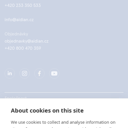
+420 233 350 533
info@aidian.cz
Objednávky
objednavky@aidian.cz
+420 800 470 359
Společnost
About cookies on this site
Produkty
We use cookies to collect and analyse information on
Rychlé odkazy