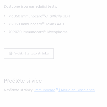
Dostupné jsou následující testy:
®
716050 Immunocard
C. difficile
GDH
®
712050 Immunocard
Toxins A&B
®
709030 Immunocard
Mycoplasma
Vytiskněte tuto stránku
Přečtěte si více
®
Navštivte stránky:
Immunocard
| Meridian Bioscience