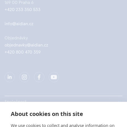
169 00 Praha 6
+420 233 350 533
info@aidian.cz
Objednávky
objednavky@aidian.cz
+420 800 470 359
Společnost
About cookies on this site
Produkty
We use cookies to collect and analyse information on