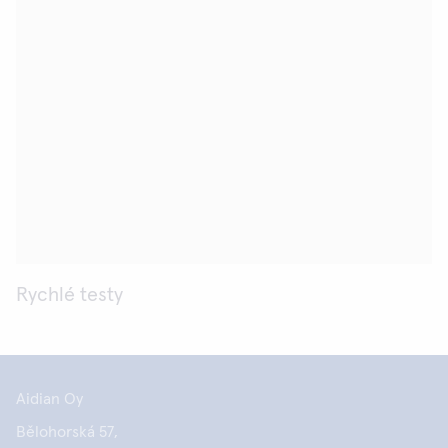
Rychlé testy
Aidian Oy
Bělohorská 57,