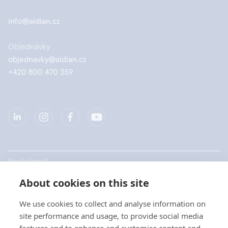
info@aidian.cz
Objednávky
objednavky@aidian.cz
+420 800 470 359
Společnost
About cookies on this site
Produkty
We use cookies to collect and analyse information on
Rychlé odkazy
site performance and usage, to provide social media