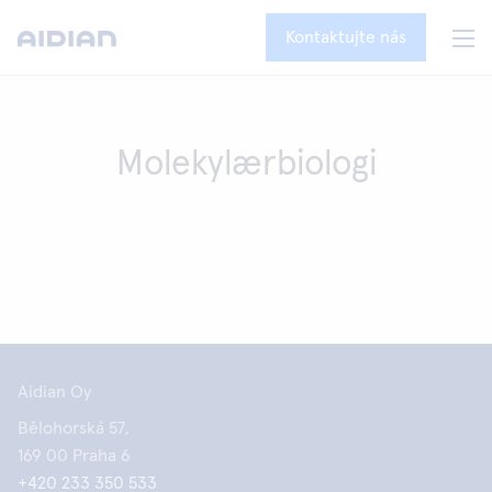
Kontaktujte nás
Molekylærbiologi
Aidian Oy
Bělohorská 57,
169 00 Praha 6
+420 233 350 533