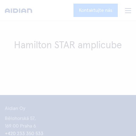
Kontaktujte nás
Hamilton STAR amplicube
Aidian Oy
Bělohorská 57,
169 00 Praha 6
+420 233 350 533