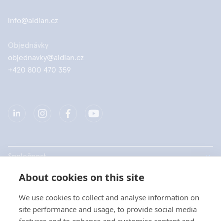
info@aidian.cz
Objednávky
objednavky@aidian.cz
+420 800 470 359
Společnost
About cookies on this site
Produkty
We use cookies to collect and analyse information on
Rychlé odkazy
site performance and usage, to provide social media