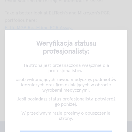
result solution for testing of infectious diseases.
Take a better look at ELITech's and Mikrogen's PCR
portfolios here:
ELITe MGB Real-time PCR Assays
Mikrogen Real-time PCR
Weryfikacja statusu
All PCR tests distributed by Aidian can be used on open
profesjonalisty:
platform systems. Get in contact with us at
aidian@aidian.eu and we will find the best solution for your
Ta strona jest przeznaczona wyłącznie dla
needs. Aidian distributes ELITech and Mikrogen PCR tests
profesjonalistów:
in the Nordics.
osób wykonujących zawód medyczny, podmiotów
leczniczych oraz firm działających w obrocie
wyrobami medycznymi.
Wydrukuj tę stronę
Share
Jeśli posiadasz status profesjonalisty, potwierdź
go poniżej.
W przeciwnym razie prosimy o opuszczenie
strony.