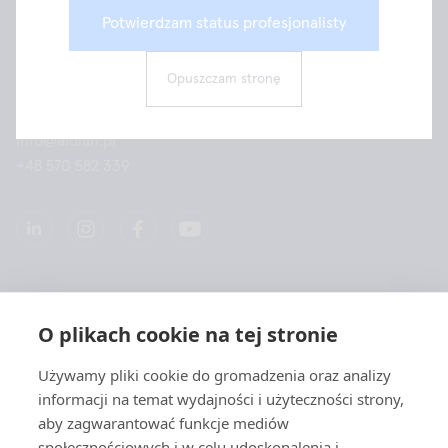
Aidian Oy
Potwierdzam status profesjonalisty
Aidian Poland Sp. z o.o.
ul. Kamienna 21
Opuszczam stronę
31-403 Kraków
info@aidian.pl
+48 570 582 339
Spółką
O plikach cookie na tej stronie
Produkty
Używamy pliki cookie do gromadzenia oraz analizy
informacji na temat wydajności i użyteczności strony,
Szybkie linki
aby zagwarantować funkcje mediów
społecznościowych i w celu udoskonalenia i