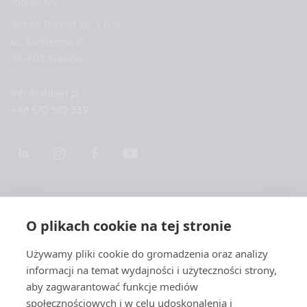
Aidian Oy
Aidian Poland Sp. z o.o.
ul. Kamienna 21
31-403 Kraków
info@aidian.pl
+48 570 582 339
Spółką
O plikach cookie na tej stronie
Produkty
Używamy pliki cookie do gromadzenia oraz analizy
informacji na temat wydajności i użyteczności strony,
Szybkie linki
aby zagwarantować funkcje mediów
społecznościowych i w celu udoskonalenia i