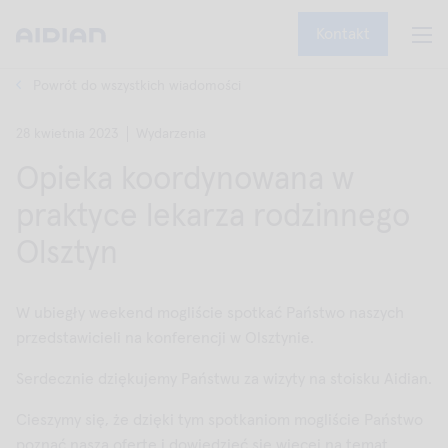
Kontakt
Powrót do wszystkich wiadomości
28 kwietnia 2023
Wydarzenia
Opieka koordynowana w
praktyce lekarza rodzinnego
Olsztyn
W ubiegły weekend mogliście spotkać Państwo naszych
przedstawicieli na konferencji w Olsztynie.
Serdecznie dziękujemy Państwu za wizyty na stoisku Aidian.
Cieszymy się, że dzięki tym spotkaniom mogliście Państwo
poznać naszą ofertę i dowiedzieć się więcej na temat