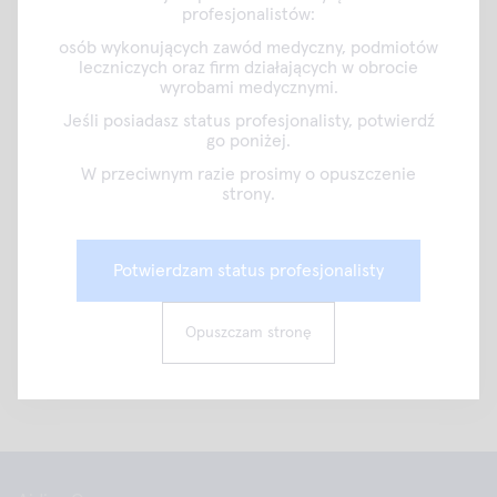
profesjonalistów:
osób wykonujących zawód medyczny, podmiotów
leczniczych oraz firm działających w obrocie
wyrobami medycznymi.
Jeśli posiadasz status profesjonalisty, potwierdź
go poniżej.
W przeciwnym razie prosimy o opuszczenie
strony.
Do zobaczenia już niebawem podczas kolejnych wydarzeń!
Potwierdzam status profesjonalisty
Opuszczam stronę
Wydrukuj tę stronę
Share