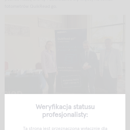
fotometrów QuikRead go.
Weryfikacja statusu
profesjonalisty:
Ta strona jest przeznaczona wyłącznie dla