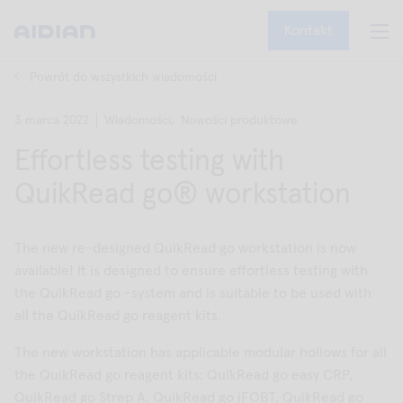
Kontakt
Powrót do wszystkich wiadomości
3 marca 2022
Wiadomości,
Nowości produktowe
Effortless testing with
QuikRead go® workstation
The new re-designed QuikRead go workstation is now
available! It is designed to ensure effortless testing with
the QuikRead go -system and is suitable to be used with
all the QuikRead go reagent kits.
The new workstation has applicable modular hollows for all
the QuikRead go reagent kits: QuikRead go easy CRP,
QuikRead go Strep A, QuikRead go iFOBT, QuikRead go