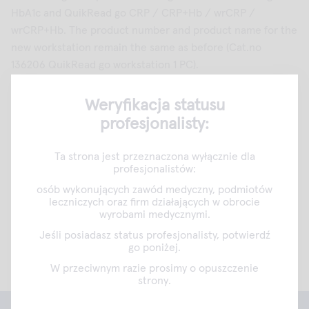
HbA1c and QuikRead go CRP / CRP+Hb / wrCRP /
wrCRP+Hb. The product number and product name for the
new workstation remain the same as before (Cat.no
136206 QuikRead go workstation 1 PC).
QuikRead go workstation enables easy and convenient
Weryfikacja statusu
testing!
profesjonalisty:
Effortless testing with QuikRead go® workstation
Ta strona jest przeznaczona wyłącznie dla
profesjonalistów:
osób wykonujących zawód medyczny, podmiotów
leczniczych oraz firm działających w obrocie
wyrobami medycznymi.
Wydrukuj tę stronę
Share
Jeśli posiadasz status profesjonalisty, potwierdź
go poniżej.
W przeciwnym razie prosimy o opuszczenie
strony.