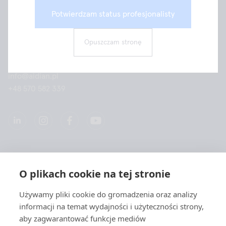
Aidian Oy
Potwierdzam status profesjonalisty
Aidian Poland Sp. z o.o.
ul. Kamienna 21
Opuszczam stronę
31-403 Kraków
info@aidian.pl
+48 570 582 339
Spółką
O plikach cookie na tej stronie
Produkty
Używamy pliki cookie do gromadzenia oraz analizy
informacji na temat wydajności i użyteczności strony,
Szybkie linki
aby zagwarantować funkcje mediów