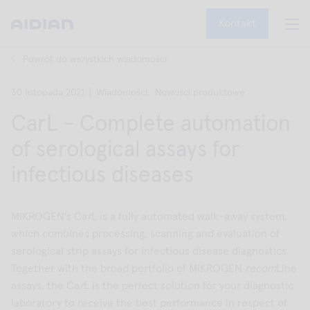
Kontakt
Powrót do wszystkich wiadomości
30 listopada 2021
Wiadomości,
Nowości produktowe
CarL - Complete automation
of serological assays for
infectious diseases
MIKROGEN's Ca
r
L is a fully automated walk-away system,
which combines processing, scanning and evaluation of
serological strip assays for infectious disease diagnostics.
Together with the broad portfolio of MIKROGEN
recom
Line
assays, the Ca
r
L is the perfect solution for your diagnostic
laboratory to receive the best performance in respect of