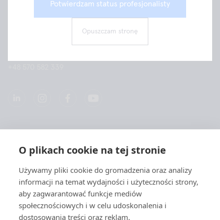
Potwierdzam status profesjonalisty
Aidian Poland Sp. z o.o.
ul. Kamienna 21
31-403 Kraków
Opuszczam stronę
info@aidian.pl
+48 570 582 339
Spółką
O plikach cookie na tej stronie
Produkty
Używamy pliki cookie do gromadzenia oraz analizy
informacji na temat wydajności i użyteczności strony,
Szybkie linki
aby zagwarantować funkcje mediów
społecznościowych i w celu udoskonalenia i
dostosowania treści oraz reklam.