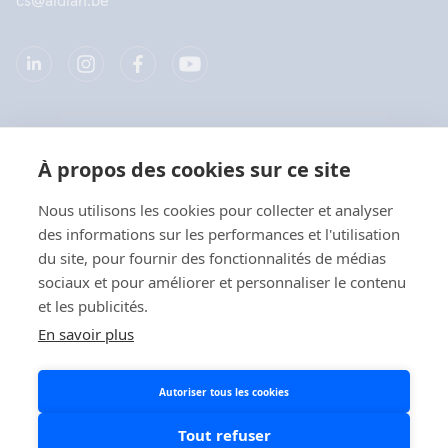
cs@aidian.be
Société
À propos des cookies sur ce site
Produits
Nous utilisons les cookies pour collecter et analyser
des informations sur les performances et l'utilisation
Liens rapides
du site, pour fournir des fonctionnalités de médias
Kies uw taal / Choisissez
sociaux et pour améliorer et personnaliser le contenu
votre langue
et les publicités.
Confidentialité
En savoir plus
Déclarations de confidentialité
Français
Autoriser tous les cookies
Politique en matière de cookies
Politique relative aux réseaux sociaux
Tout refuser